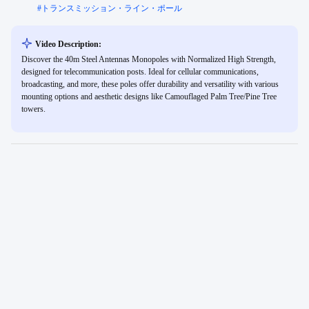
#
トランスミッション・ライン・ポール
Video Description:
Discover the 40m Steel Antennas Monopoles with Normalized High Strength,
designed for telecommunication posts. Ideal for cellular communications,
broadcasting, and more, these poles offer durability and versatility with various
mounting options and aesthetic designs like Camouflaged Palm Tree/Pine Tree
towers.