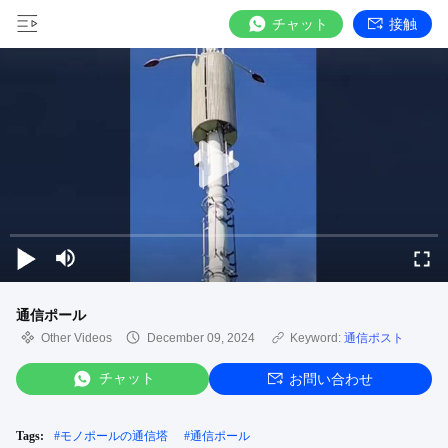
チャット
接触
通信ポール
Other Videos
December 09, 2024
Keyword:
通信ポスト
チャット
お問い合わせ
Tags:
#
モノポールの通信塔
#
通信ポール