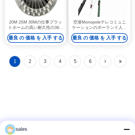
20M 25M 30Mの仕事プラッ
空港Monopoleテレコミュニ
トホームの高い耐久性の36M
ケーションのポーランド人の
細胞電気通信タワー
高さ15M - 60Mの厚さ2mm -
最良 の 価格 を 入手 する
最良 の 価格 を 入手 する
30mm
1
2
3
4
5
6
sales
ソーシャルメディア