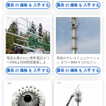
Monopoleテレコミュニケー
ャのための認証された独占通
最良 の 価格 を 入手 する
最良 の 価格 を 入手 する
ションはそびえている
信塔
電流を通された携帯電話タワ
管状のテレコミュニケーショ
ー25Mは35M関係重複しまし
ン タワー36M 4つのセクショ
たり/フランジの
ン スリップの接合箇所によっ
最良 の 価格 を 入手 する
最良 の 価格 を 入手 する
て電流を通される表面