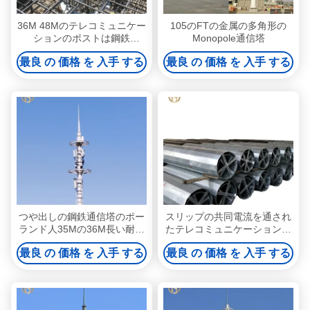
36M 48Mのテレコミュニケー
105のFTの金属の多角形の
ションのポストは鋼鉄
Monopole通信塔
Monopole通信塔に電流を通
最良 の 価格 を 入手 する
最良 の 価格 を 入手 する
した
つや出しの鋼鉄通信塔のポー
スリップの共同電流を通され
ランド人35Mの36M長い耐用
たテレコミュニケーションの
年数
ポストのMonopole電気通信
最良 の 価格 を 入手 する
最良 の 価格 を 入手 する
タワー30M 36M