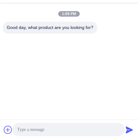
1:09 PM
迅速な連絡
Good day, what product are you looking for?
テレ
86-510-87871161
電子メール
li@fu-tao.com
アドレス
中国江苏市イキシン市ヘキアオ工業区 興河路1号
プライバシーポリシー
|
地図
中国 良好 品質 メタル・パワー・ポール サプライヤー。Copyright
© 2020-2026 Yixing Futao Metal Structural Unit Co. Ltd . 無断転載
を禁じます。