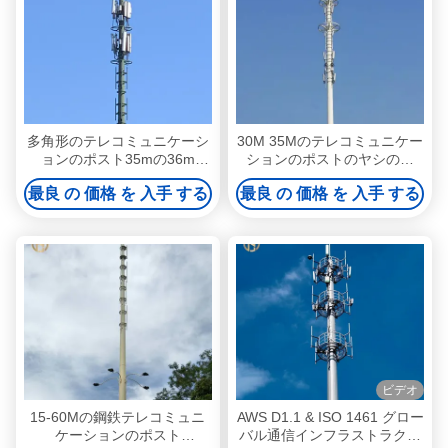
多角形のテレコミュニケーシ
30M 35Mのテレコミュニケー
ョンのポスト35mの36m
ションのポストのヤシの木
Monopole電気通信はそびえ
Monopole伝達タワー
最良 の 価格 を 入手 する
最良 の 価格 を 入手 する
ている
ビデオ
15-60Mの鋼鉄テレコミュニ
AWS D1.1 & ISO 1461 グロー
ケーションのポスト
バル通信インフラストラクチ