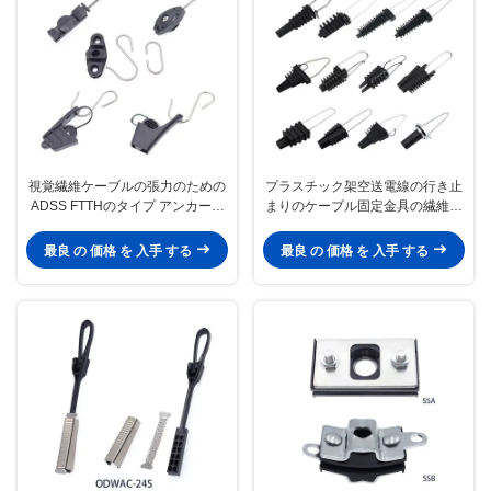
視覚繊維ケーブルの張力のための
プラスチック架空送電線の行き止
ADSS FTTHのタイプ アンカー引
まりのケーブル固定金具の繊維光
込み線クランプ
学の固定の張力
最良 の 価格 を 入手 する
最良 の 価格 を 入手 する