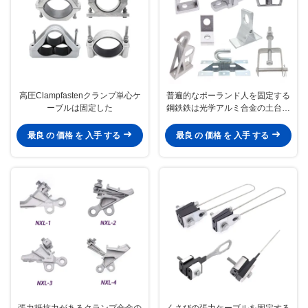
高圧Clampfastenクランプ単心ケ
普遍的なポーランド人を固定する
ーブルは固定した
鋼鉄鉄は光学アルミ合金の土台を
かっこに入れる
最良 の 価格 を 入手 する
最良 の 価格 を 入手 する
張力抵抗力があるクランプ合金の
くさびの張力ケーブルを固定する