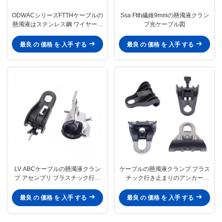
ODWACシリーズFTTHケーブルの
Ssa Ftth繊維9mmの懸濁液クラン
懸濁液はステンレス鋼 ワイヤー張
プ光ケーブル図
力を締め金で止める
最良 の 価格 を 入手 する
最良 の 価格 を 入手 する
LV ABCケーブルの懸濁液クラン
ケーブルの懸濁液クランプ プラス
プ アセンブリ プラスチック行き
チック行き止まりのアンカー
止まりの金属のアンカー
PA66アルミニウム
最良 の 価格 を 入手 する
最良 の 価格 を 入手 する