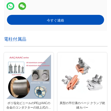
今すぐ連絡
電柱付属品
ポリ塩化ビニールのPEはAACの
異型の平行溝のページ クランプ絶
合金のコンダクターの頭上式の送
縁カバー