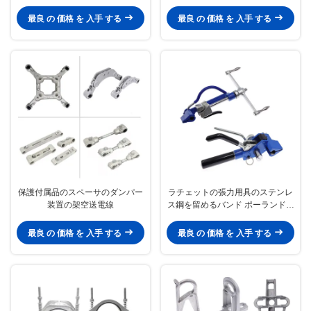
電線ワイヤー電圧を絶縁した
最良 の 価格 を 入手 する
最良 の 価格 を 入手 する
保護付属品のスペーサのダンパー
ラチェットの張力用具のステンレ
装置の架空送電線
ス鋼を留めるバンド ポーランド人
の付属品
最良 の 価格 を 入手 する
最良 の 価格 を 入手 する