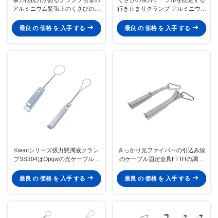
アルミニウム緊張上のくさびのタ
行き止まりクランプ アルミニウム
イプ
ワイヤーを絶縁する金属
最良 の 価格 を 入手 する
最良 の 価格 を 入手 する
Kwacシリーズ張力懸濁液クラン
きっかり光ファイバーの引込み線
プSS304はOpgwの光ケーブルに
のケーブル固定金具FTTHの調節
金属をかぶせる
可能な電気通信
最良 の 価格 を 入手 する
最良 の 価格 を 入手 する