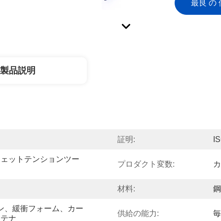
最良 の 
製品説明
証明:
I
チェットテンションツー
プロダクト変数:
カ
材料:
鋼
スキン、緩衝フォーム、カー
供給の能力:
毎
ンテナ