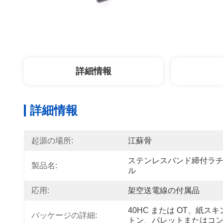
詳細情報
詳細情報
起源の場所:
江蘇骨
ステンレスバンド締付ラ
製品名:
ル
応用:
架空送電線の付属品
40HC または OT、紙
パッケージの詳細:
トン、パレットまたはコ