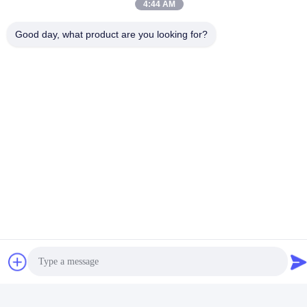
4:44 AM
関連製品
Good day, what product are you looking for?
ボルト タイプ ポーランド人
八角形の電信柱の十字は
の付属品の銅アルミニウム転
11KV 33KVの熱いすくいの亜
移ターミナル クランプ
鉛めっきの表面処理を武装さ
最良 の 価格 を 入手
最良 の 価格 を 入手
せます
する
する