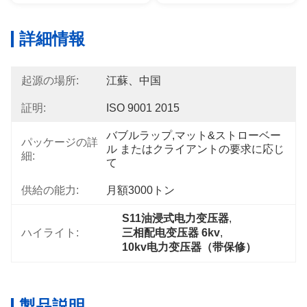
詳細情報
起源の場所:
江蘇、中国
証明:
ISO 9001 2015
バブルラップ,マット&ストローベー
パッケージの詳
ル またはクライアントの要求に応じ
細:
て
供給の能力:
月額3000トン
S11油浸式电力变压器
, 
ハイライト:
三相配电变压器 6kv
, 
10kv电力变压器（带保修）
製品説明