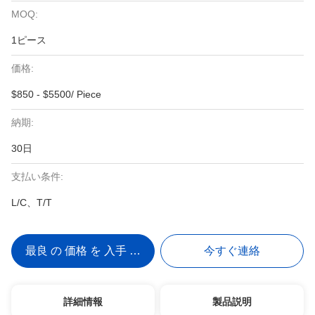
MOQ:
1ピース
価格:
$850 - $5500/ Piece
納期:
30日
支払い条件:
L/C、T/T
最良 の 価格 を 入手 する
今すぐ連絡
詳細情報
製品説明