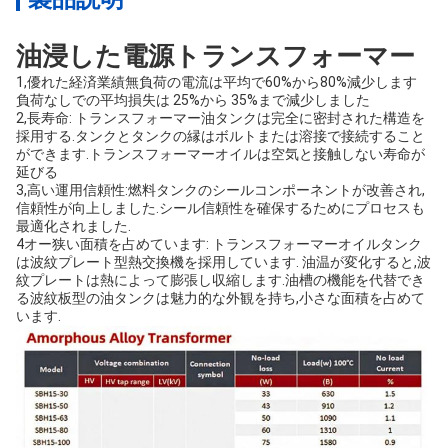
油浸した電源トランスフォーマー
1,
優れた経済業績
無負荷の電流は平均で60%から80%減少します
負荷なしでの平均損失は 25%から 35%まで減少しました
2,
長寿命: トランスフォーマー油タンクは完全に密封された構造を
採用する.タンクとタンクの縁はボルトまたは溶接で接続すること
ができます.トランスフォーマーオイルは空気と接触しない寿命が
延びる
3,
高い運用信頼性:燃料タンクのシールコンポーネントが改善され,
信頼性が向上しました.シール信頼性を確保するためにプロセスも
最適化されました.
4オー
狭い面積を占めています
: トランスフォーマーオイルタンク
は波紋プレート型熱交換機を採用しています. 油温が変化すると,波
紋プレートは熱によって膨張し収縮します.油槽の機能を代替でき
る波紋板型の油タンクは魅力的な外観を持ち,小さな面積を占めて
います.