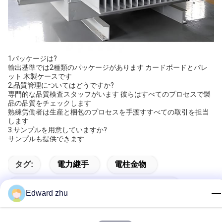
1パッケージは?
輸出基準では2種類のパッケージがあります カードボードとパレ
ット 木製ケースです
2.
品質管理についてはどうですか?
専門的な品質検査スタッフがいます 彼らはすべてのプロセスで製
品の品質をチェックします
熟練労働者は生産と梱包のプロセスを手渡すすべての取引を担当
します
3.
サンプルを用意していますか?
サンプルも提供できます
タグ:
電力継手
電柱金物
トランスミッション・ライン・ハードウェア
Edward zhu