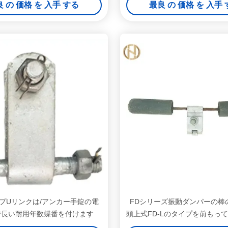
 の 価格 を 入手 する
最良 の 価格 を 入手
イプUリンクは/アンカー手錠の電
FDシリーズ振動ダンパーの棒
で長い耐用年数蝶番を付けます
頭上式FD-Lのタイプを前もっ
た