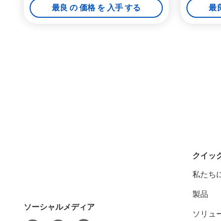
最良 の 価格 を 入手 する
最良
クイッ
私たち
製品
ソーシャルメディア
ソリュ