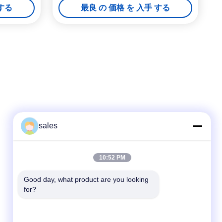
 する
最良 の 価格 を 入手 する
sales
迅速な連絡
10:52 PM
テレ
Good day, what product are you looking 
for?
86-510-87871161
電子メール
li@fu-tao.com