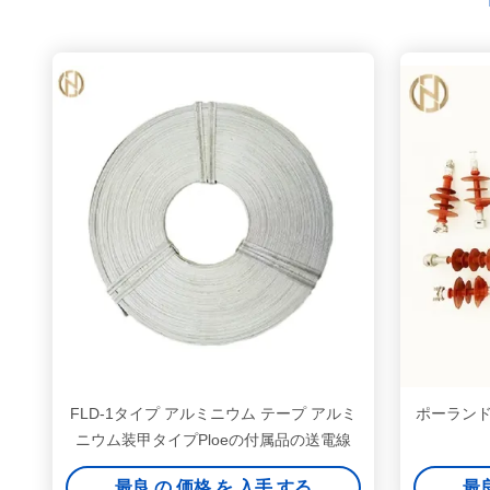
FLD-1タイプ アルミニウム テープ アルミ
ポーラン
ニウム装甲タイプPloeの付属品の送電線
最良 の 価格 を 入手 する
最良