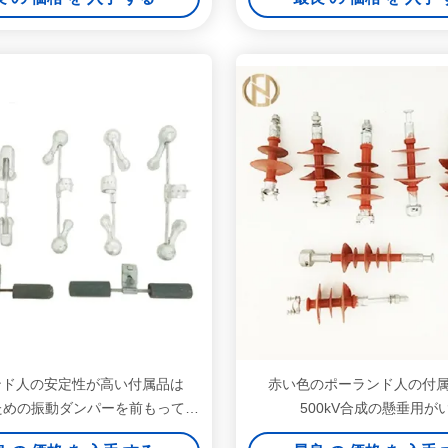
ンド人の安定性が高い付属品は
赤い色のポーランド人の付属品
ための振動ダンパーを前もって形
500kV合成の懸垂用が
成しました