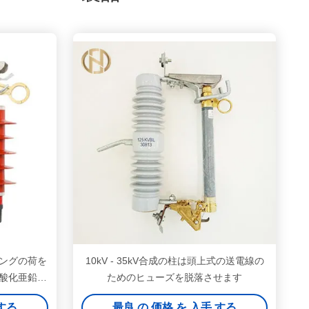
ングの荷を
10kV - 35kV合成の柱は頭上式の送電線の
酸化亜鉛の
ためのヒューズを脱落させます
 する
最良 の 価格 を 入手 する