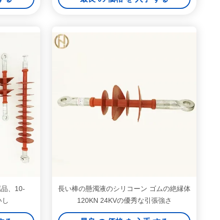
、10-
長い棒の懸濁液のシリコーン ゴムの絶縁体
いし
120KN 24KVの優秀な引張強さ