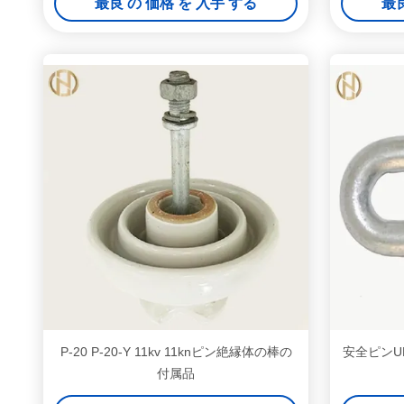
最良 の 価格 を 入手 する
最良
P-20 P-20-Y 11kv 11knピン絶縁体の棒の
安全ピンU
付属品