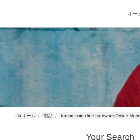
ホー
ホーム
製品
transmission line hardware Online Manu
Your Search
[