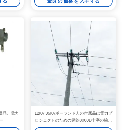
 する
最良 の 価格 を 入手 する
付属品、電力
12KV 35KVポーランド人の付属品は電力プ
ー
ロジェクトのための鋼鉄8000D十字の腕に
電流を通しました