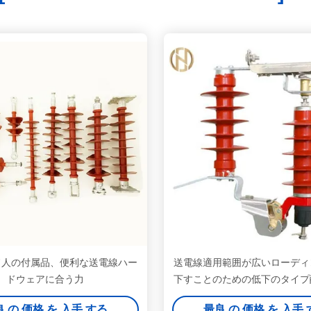
ド人の付属品、便利な送電線ハー
送電線適用範囲が広いローディ
ドウェアに合う力
下すことのための低下のタイプ
防止装置
 の 価格 を 入手 する
最良 の 価格 を 入手