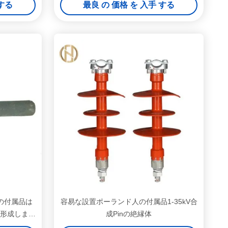
 する
最良 の 価格 を 入手 する
の付属品は
容易な設置ポーランド人の付属品1-35kV合
て形成しまし
成Pinの絶縁体