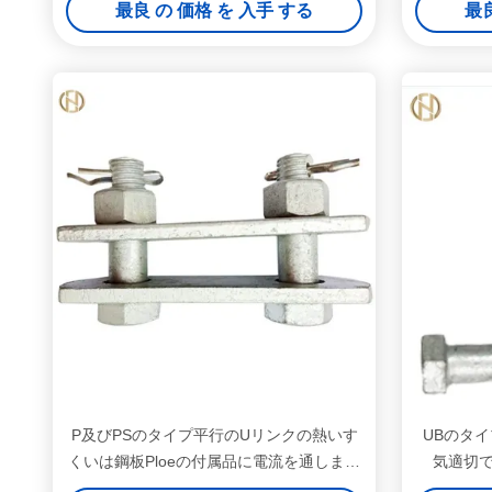
最良 の 価格 を 入手 する
最良
P及びPSのタイプ平行のUリンクの熱いす
UBのタ
くいは鋼板Ploeの付属品に電流を通しまし
気適切
た