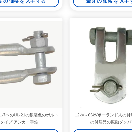
 の 価格 を 入手 する
最良 の 価格 を 入手
L-7へのUL-21の銀製色のボルト
12kV - 66kVポーランド人の
タイプ アンカー手錠
の付属品の振動ダンパ