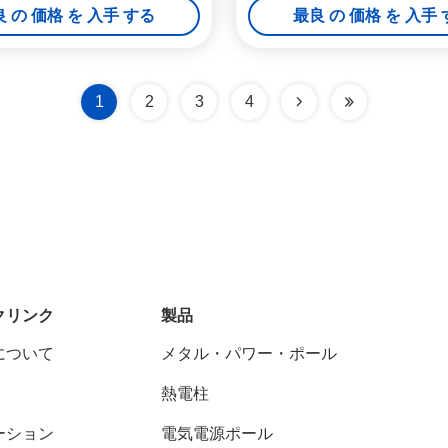
 の 価格 を 入手 する
最良 の 価格 を 入手
1
2
3
4
クリンク
製品
について
メタル・パワー・ポール
熱電柱
ーション
電気電源ポール