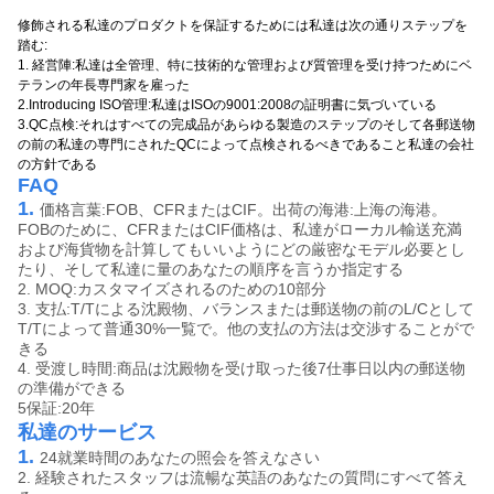
修飾される私達のプロダクトを保証するためには私達は次の通りステップを
踏む:
1. 経営陣:私達は全管理、特に技術的な管理および質管理を受け持つためにベ
テランの年長専門家を雇った
2.Introducing ISO管理:私達はISOの9001:2008の証明書に気づいている
3.QC点検:それはすべての完成品があらゆる製造のステップのそして各郵送物
の前の私達の専門にされたQCによって点検されるべきであること私達の会社
の方針である
FAQ
1.
価格言葉:FOB、CFRまたはCIF。出荷の海港:上海の海港。
FOBのために、CFRまたはCIF価格は、私達がローカル輸送充満
および海貨物を計算してもいいようにどの厳密なモデル必要とし
たり、そして私達に量のあなたの順序を言うか指定する
2. MOQ:カスタマイズされるのための10部分
3. 支払:T/Tによる沈殿物、バランスまたは郵送物の前のL/Cとして
T/Tによって普通30%一覧で。他の支払の方法は交渉することがで
きる
4. 受渡し時間:商品は沈殿物を受け取った後7仕事日以内の郵送物
の準備ができる
5保証:20年
私達のサービス
1.
24就業時間のあなたの照会を答えなさい
2. 経験されたスタッフは流暢な英語のあなたの質問にすべて答え