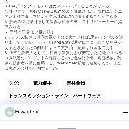
る
3.Theプロダクト モデルはカスタマイズすることができる
4. 排他的で、独特な解決は私達のよく訓練された、専門エンジニ
アおよびスタッフによって私達の顧客に提供することができる
5. 販売の特別割引そして保護は私達のディストリビューターに提
供される
6. 専門の工場:よい量と競争
7サンプル:私達は順序の量が十分に大きければ1週のサンプルを送
り出してもいい。しかし郵送物充満は通常私達に形式的な順序が
あるときあなたの側面によって支払済、充満はね返るである
8. 正直な販売人として、私達は良質および安定した特徴で終わる
べき私達のプロダクトを保障するのに優秀な原料、高度機械、巧
みな技術者を常に使用する。Welcometo私達に連絡するか、また
は私達の会社を訪問するため。
タグ:
電力継手
電柱金物
トランスミッション・ライン・ハードウェア
Edward zhu
関連製品