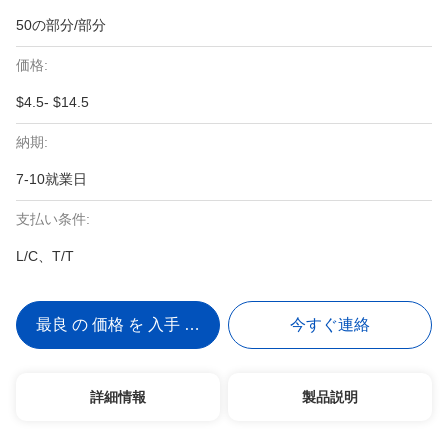
50の部分/部分
価格:
$4.5- $14.5
納期:
7-10就業日
支払い条件:
L/C、T/T
最良 の 価格 を 入手 する
今すぐ連絡
詳細情報
製品説明