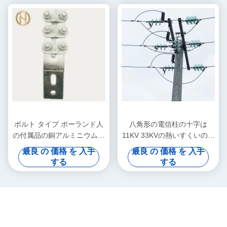
ボルト タイプ ポーランド人
八角形の電信柱の十字は
の付属品の銅アルミニウム転
11KV 33KVの熱いすくいの亜
移ターミナル クランプ
鉛めっきの表面処理を武装さ
最良 の 価格 を 入手
最良 の 価格 を 入手
せます
する
する