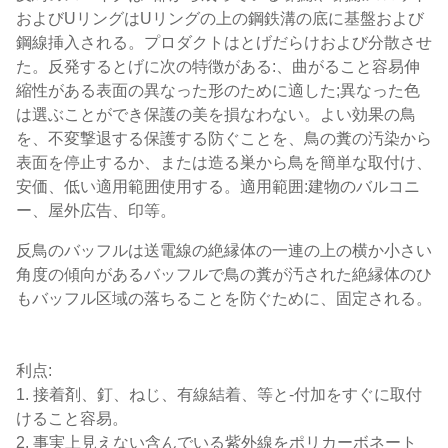
およびUリングはUリングの上の鋼鉄溝の底に基盤および
鋼線挿入される。プロダクトはとげだらけおよび分散させ
た。反発するとげに次の特徴がある:、曲がること容易伸
縮性がある表面の異なった形のために適した;異なった色
は選ぶことができ保護の美を損なわない。よい効果の鳥
を、不変撃退する保護する防ぐことを、鳥の糞の汚染から
表面を停止するか、または造る巣から鳥を簡単な取付け、
安価、低い適用範囲使用する。適用範囲:建物のバルコニ
ー、屋外広告、印等。
反鳥のバッフルは送電線の絶縁体の一連の上の横か小さい
角度の傾向があるバッフルで鳥の糞が汚された絶縁体のひ
もバッフル区域の落ちることを防ぐために、固定される。
利点:
1. 接着剤、釘、ねじ、有線結着、等と-付加をすぐに取付
けること容易。
2. 事実上見えない含んでいる紫外線をポリカーボネート