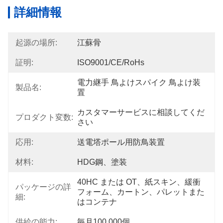
詳細情報
起源の場所:
江蘇骨
証明:
ISO9001/CE/RoHs
電力継手 鳥よけスパイク 鳥よけ装
製品名:
置
カスタマーサービスに相談してくだ
プロダクト変数:
さい
応用:
送電塔ポール用防鳥装置
材料:
HDG鋼、塗装
40HC または OT、紙スキン、緩衝
パッケージの詳
フォーム、カートン、パレットまた
細:
はコンテナ
供給の能力:
毎月100,000個