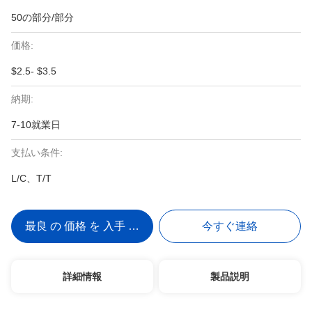
50の部分/部分
価格:
$2.5- $3.5
納期:
7-10就業日
支払い条件:
L/C、T/T
最良 の 価格 を 入手 する
今すぐ連絡
詳細情報
製品説明