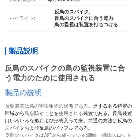
反鳥のスパイク
, 
ハイライト:
反鳥のスパイクに合う電力
, 
鳥の監視は装置を打ちつける
製品説明
反鳥のスパイクの鳥の監視装置に合
う電力のために使用される
製品の説明
反鳥装置は鳥の害虫駆除の形態である。
達するある特定の
区域
から
鳥を
防ぐことを
使用される
装置である。
反鳥装置
は
いろいろな形および形態入って来。共通の方法は反鳥の
スパイクおよび反鳥のバッフルである。
反鳥のスパイクは3部から成っている:鋼線、鋼線スロット