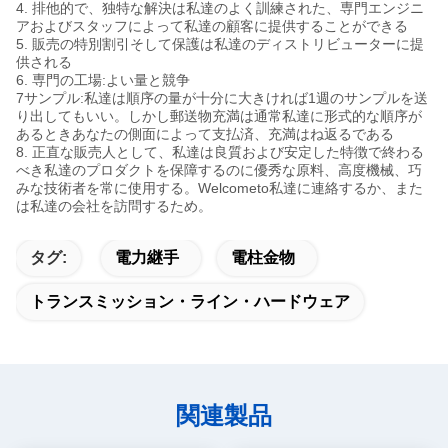
4. 排他的で、独特な解決は私達のよく訓練された、専門エンジニ
アおよびスタッフによって私達の顧客に提供することができる
5. 販売の特別割引そして保護は私達のディストリビューターに提
供される
6. 専門の工場:よい量と競争
7サンプル:私達は順序の量が十分に大きければ1週のサンプルを送
り出してもいい。しかし郵送物充満は通常私達に形式的な順序が
あるときあなたの側面によって支払済、充満はね返るである
8. 正直な販売人として、私達は良質および安定した特徴で終わる
べき私達のプロダクトを保障するのに優秀な原料、高度機械、巧
みな技術者を常に使用する。Welcometo私達に連絡するか、また
は私達の会社を訪問するため。
タグ:
電力継手
電柱金物
トランスミッション・ライン・ハードウェア
関連製品