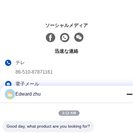
ソーシャルメディア
迅速な連絡
テレ
86-510-87871161
電子メール
li@fu-tao.com
Edward zhu
アドレス
中国江苏市イキシン市ヘキアオ工業区 興河路1号
3:12 AM
Good day, what product are you looking for?
プライバシーポリシー
|
地図