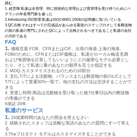
踏む:
1. 経営陣:私達は全管理、特に技術的な管理および質管理を受け持つためにベ
テランの年長専門家を雇った
2.Introducing ISO管理:私達はISOの9001:2008の証明書に気づいている
3.QC点検:それはすべての完成品があらゆる製造のステップのそして各郵送物
の前の私達の専門にされたQCによって点検されるべきであること私達の会社
の方針である
FAQ
1.
価格言葉:FOB、CFRまたはCIF。出荷の海港:上海の海港。
FOBのために、CFRまたはCIF価格は、私達がローカル輸送充満
および海貨物を計算してもいいようにどの厳密なモデル必要とし
たり、そして私達に量のあなたの順序を言うか指定する
2. MOQ:カスタマイズされるのための10部分
3. 支払:T/Tによる沈殿物、バランスまたは郵送物の前のL/Cとして
T/Tによって普通30%一覧で。他の支払の方法は交渉することがで
きる
4. 受渡し時間:商品は沈殿物を受け取った後7仕事日以内の郵送物
の準備ができる
5保証:20年
私達のサービス
1.
24就業時間のあなたの照会を答えなさい
2. 経験されたスタッフは流暢な英語のあなたの質問にすべて答え
る
3.Theプロダクト モデルはカスタマイズすることができる