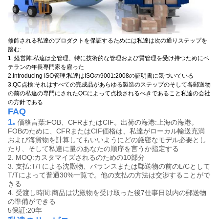
修飾される私達のプロダクトを保証するためには私達は次の通りステップを
踏む:
1. 経営陣:私達は全管理、特に技術的な管理および質管理を受け持つためにベ
テランの年長専門家を雇った
2.Introducing ISO管理:私達はISOの9001:2008の証明書に気づいている
3.QC点検:それはすべての完成品があらゆる製造のステップのそして各郵送物
の前の私達の専門にされたQCによって点検されるべきであること私達の会社
の方針である
FAQ
1.
価格言葉:FOB、CFRまたはCIF。出荷の海港:上海の海港。
FOBのために、CFRまたはCIF価格は、私達がローカル輸送充満
および海貨物を計算してもいいようにどの厳密なモデル必要とし
たり、そして私達に量のあなたの順序を言うか指定する
2. MOQ:カスタマイズされるのための10部分
3. 支払:T/Tによる沈殿物、バランスまたは郵送物の前のL/Cとして
T/Tによって普通30%一覧で。他の支払の方法は交渉することがで
きる
4. 受渡し時間:商品は沈殿物を受け取った後7仕事日以内の郵送物
の準備ができる
5保証:20年