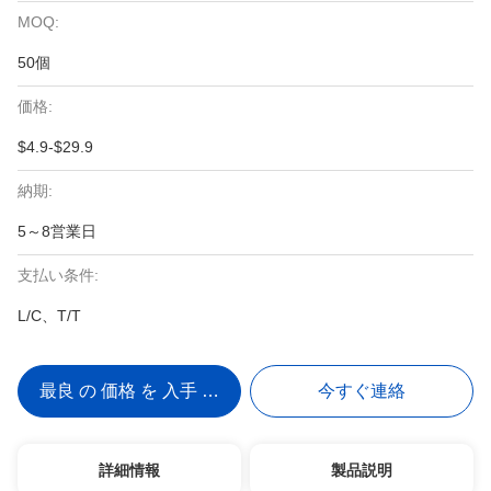
MOQ:
50個
価格:
$4.9-$29.9
納期:
5～8営業日
支払い条件:
L/C、T/T
最良 の 価格 を 入手 する
今すぐ連絡
詳細情報
製品説明