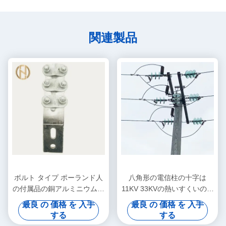
関連製品
ボルト タイプ ポーランド人
八角形の電信柱の十字は
の付属品の銅アルミニウム転
11KV 33KVの熱いすくいの亜
移ターミナル クランプ
鉛めっきの表面処理を武装さ
最良 の 価格 を 入手
最良 の 価格 を 入手
せます
する
する