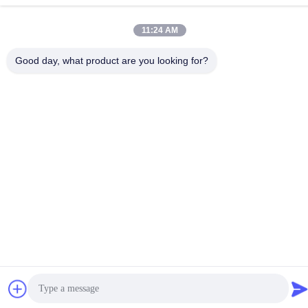
アドレス
中国江苏市イキシン市ヘキアオ工業区 興河路1号
11:24 AM
Good day, what product are you looking for?
プライバシーポリシー
|
地図
中国 良好 品質 メタル・パワー・ポール サプライヤー。Copyright
© 2020-2026 Yixing Futao Metal Structural Unit Co. Ltd . 無断転載
を禁じます。