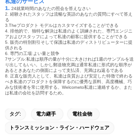
私達のサービス
1.
24就業時間のあなたの照会を答えなさい
2. 経験されたスタッフは流暢な英語のあなたの質問にすべて答え
る
3.Theプロダクト モデルはカスタマイズすることができる
4. 排他的で、独特な解決は私達のよく訓練された、専門エンジニ
アおよびスタッフによって私達の顧客に提供することができる
5. 販売の特別割引そして保護は私達のディストリビューターに提
供される
6. 専門の工場:よい量と競争
7サンプル:私達は順序の量が十分に大きければ1週のサンプルを送
り出してもいい。しかし郵送物充満は通常私達に形式的な順序が
あるときあなたの側面によって支払済、充満はね返るである
8. 正直な販売人として、私達は良質および安定した特徴で終わる
べき私達のプロダクトを保障するのに優秀な原料、高度機械、巧
みな技術者を常に使用する。Welcometo私達に連絡するか、また
は私達の会社を訪問するため。
タグ:
電力継手
電柱金物
トランスミッション・ライン・ハードウェア