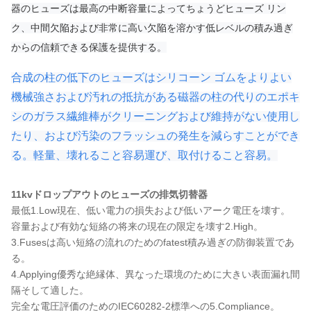
器のヒューズは最高の中断容量によってちょうどヒューズ リン
ク、中間欠陥および非常に高い欠陥を溶かす低レベルの積み過ぎ
からの信頼できる保護を提供する。
合成の柱の低下のヒューズはシリコーン ゴムをよりよい
機械強さおよび汚れの抵抗がある磁器の柱の代りのエポキ
シのガラス繊維棒がクリーニングおよび維持がない使用し
たり、および汚染のフラッシュの発生を減らすことができ
る。軽量、壊れること容易運び、取付けること容易。
11kvドロップアウトのヒューズの排気切替器
最低1.Low現在、低い電力の損失および低いアーク電圧を壊す。
容量および有効な短絡の将来の現在の限定を壊す2.High。
3.Fusesは高い短絡の流れのためのfatest積み過ぎの防御装置であ
る。
4.Applying優秀な絶縁体、異なった環境のために大きい表面漏れ間
隔そして適した。
完全な電圧評価のためのIEC60282-2標準への5.Compliance。