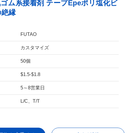
ゴム系接着剤 テープEpeポリ塩化ビ
の絶縁
FUTAO
カスタマイズ
50個
$1.5-$1.8
5～8営業日
L/C、T/T