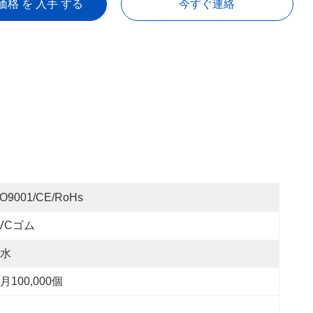
価格 を 入手 する
今すぐ連絡
SO9001/CE/RoHs
VCゴム
水
月100,000個