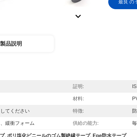
最良 の 
製品説明
証明:
I
材料:
P
談してください
特徴:
防
ン、緩衝フォーム
供給の能力:
毎
ープ
, 
ポリ塩化ビニールのゴム製絶縁テープ
, 
Epe防水テープ