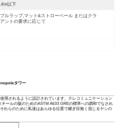
14m以下
ブルラップ,マット&ストローベール またはクラ
アントの要求に応じて
opoleタワー
で使用されるように設計されています。テレコミュニケーション
の版のためのASTM A633 GREの標準への調和でなされ
捜すそれらのために私達はあらゆる位置で継ぎ目無く混じるヤシの