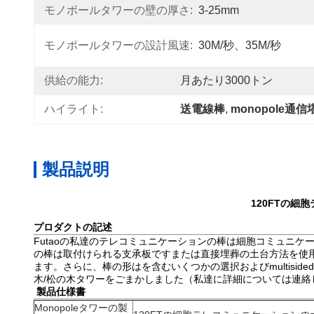
モノポールタワーの壁の厚さ:
3-25mm
モノポールタワーの設計風速:
30M/秒、35M/秒
供給の能力:
月あたり3000トン
ハイライト:
送電線棒
, 
monopole通信
製品説明
120FTの細
プロダクトの記述
Futaoの私達のテレコミュニケーションの棒は細胞コミュニ
の棒は取付けられる支承板ですまたは直接埋葬の土台方法を使用で
ます。さらに、棒の形はを含むいくつかの選択およびmultis
木/松の木タワーをごまかしました（私達に詳細については連絡
製品仕様書
Monopoleタワーの製