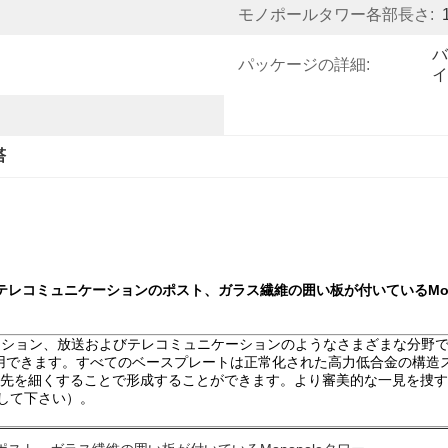
モノポールタワー各部長さ:
バ
パッケージの詳細:
イ
塔
胞テレコミュニケーションのポスト、ガラス繊維の囲い板が付いているMon
ケーション、放送およびテレコミュニケーションのようなさまざまな分野
きます。すべてのベースプレートは正常化された高力低合金の構造スチール
ided先を細くすることで形成することができます。より審美的な一見を
して下さい）。