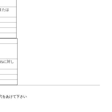
3または
はねに対し
に穴をあけて下さい