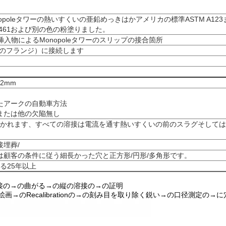
Monopoleタワーの熱いすくいの亜鉛めっきはかアメリカの標準ASTM A12
ISO 1461および別の色の粉塗りました。
入物によるMonopoleタワーのスリップの接合箇所
部のフランジ）に接続します
12mm
たアークの自動車方法
または他の欠陥無し
は取除かれます、すべての溶接は電流を通す熱いすくいの前のスラグそして
埋葬/
顧客の条件に従う細長かった穴と正方形/円形/多角形です。
よる25年以上
接の→の曲がる→の縦の溶接の→の証明
→のRecalibrationの→の刻み目を取り除く鋭い→の口径測定の→