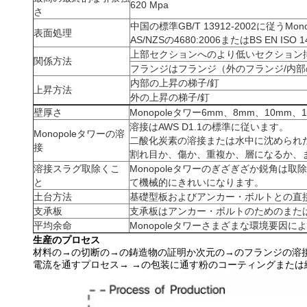
620 Mpa
さ
中国の標準GB/T 13912-2002に従う
表面処理
AS/NZSの4680:2006またはBS EN 
上部セクションへのより低いセクション挿
関係方法
フランジはフランジ（外のフランジ/内
内部の上昇の梯子/釘
上昇方法
外の上昇の梯子/釘
壁厚さ
Monopoleタワー6mm、8mm、10mm、
溶接はAWS D1.1の標準に従います。
Monopoleタワーの溶
二酸化炭素の溶接または水中に沈められ
接
割れ目か、傷か、重複か、層になるか、
溶接スラグ取除くこ
Monopoleタワーのぎざぎざか鋭角
と
て機械的にきれいになります。
土台方法
基礎型板およびアンカー・ボルトとの直接
支承板
支承板はアンカー・ボルトのためのまたは
平均余命
Monopoleタワーさまざまな環境要因に
生産のプロセス
材料の→の切断の→の鋳造物の証明か次元の→のフランジの溶
電流を通すプロセス→ →の包装に通す粉のコーティングまたは絵画