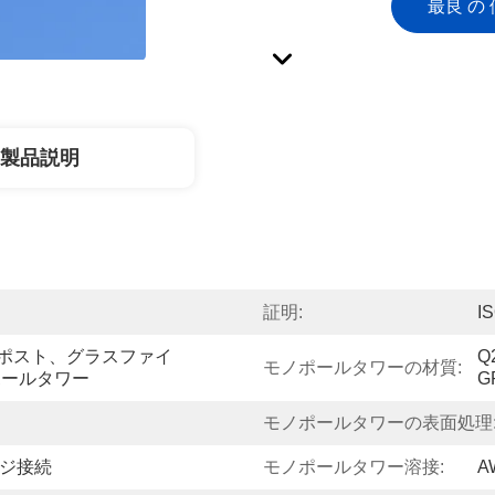
最良 の 
製品説明
証明:
I
信ポスト、グラスファイ
Q
モノポールタワーの材質:
ポールタワー
G
モノポールタワーの表面処理
ンジ接続
モノポールタワー溶接:
A