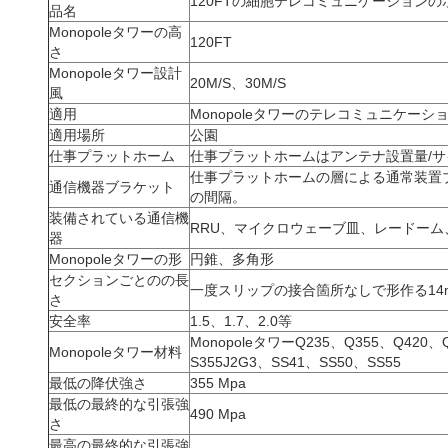
120FTの細胞テレコミュニケーションの
品名
Monopoleタワーの高
120FT
さ
Monopoleタワー設計
20M/S、30M/S
風
適用
Monopoleタワーのテレコミュニケ
適用場所
公園
仕事プラットホーム
仕事プラットホームはアンテナ設置量/サ
仕事プラットホームの層による通常装置ブ
通信機器ブラケット
の間隔。
装備されている通信機
RRU、マイクロウェーブ皿、レードーム
器
Monopoleタワーの形
円錐、多角形
セクションごとのの長
一度スリップの接合箇所なしで形作る14
さ
安全率
1.5、1.7、2.0等
MonopoleタワーQ235、Q355、Q420、Q
Monopoleタワー材料
S355J2G3、SS41、SS50、SS55
最低の降伏強さ
355 Mpa
最低の最終的な引張強
490 Mpa
さ
最高の最終的な引張強