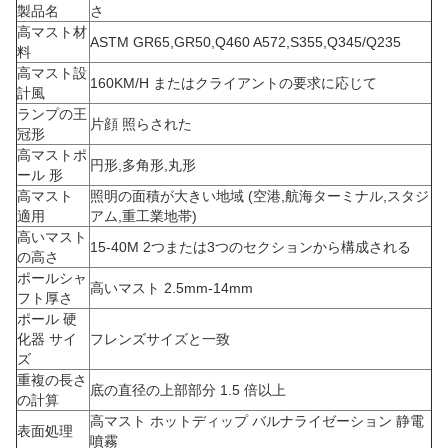
製品名
さ
高マスト材
ASTM GR65,GR50,Q460 A572,S355,Q345/Q235
料
高マスト設
160KM/H またはクライアントの要求に応じて
計風
ランプの王
片顔 照らされた
冠形
高マストポ
円形,多角形,丸形
ール 形
高マスト
照明の面積が大きい地域 (空港,航海ターミナル,スタジ
適用
アム,重工業地帯)
高いマスト
15-40M 2つまたは3つのセクションから構成される
の高さ
ポールシャ
高いマスト 2.5mm-14mm
フト厚さ
ポール 硬
化器 サイ
フレンズサイズと一致
ズ
重複の長さ
底の直径の上部部分 1.5 倍以上
の計算
高マスト ホットディップ バルナライゼーション 静電
表面処理
噴霧