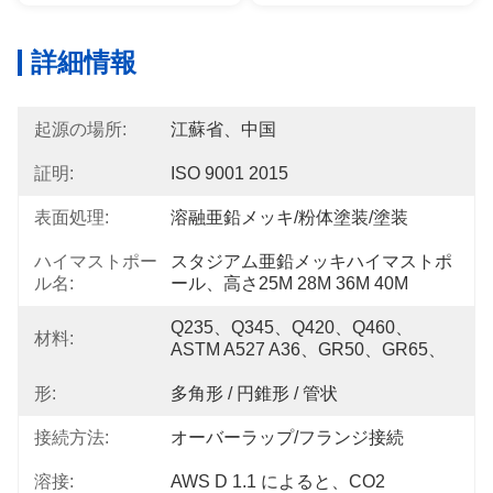
詳細情報
起源の場所:
江蘇省、中国
証明:
ISO 9001 2015
表面処理:
溶融亜鉛メッキ/粉体塗装/塗装
ハイマストポー
スタジアム亜鉛メッキハイマストポ
ル名:
ール、高さ25M 28M 36M 40M
Q235、Q345、Q420、Q460、
材料:
ASTM A527 A36、GR50、GR65、
形:
多角形 / 円錐形 / 管状
接続方法:
オーバーラップ/フランジ接続
溶接:
AWS D 1.1 によると、CO2