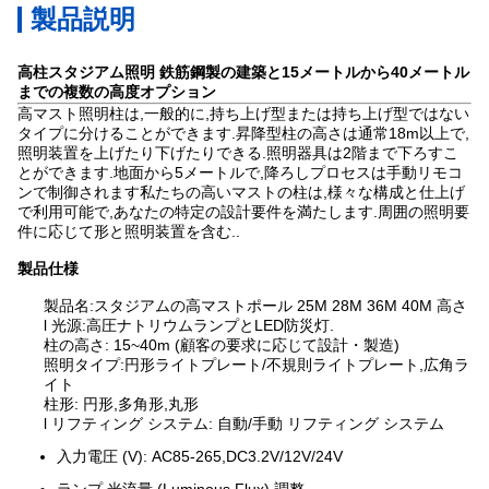
製品説明
高柱スタジアム照明 鉄筋鋼製の建築と15メートルから40メートル
までの複数の高度オプション
高マスト照明柱は,一般的に,持ち上げ型または持ち上げ型ではない
タイプに分けることができます.昇降型柱の高さは通常18m以上で,
照明装置を上げたり下げたりできる.照明器具は2階まで下ろすこ
とができます.地面から5メートルで,降ろしプロセスは手動リモコ
ンで制御されます私たちの高いマストの柱は,様々な構成と仕上げ
で利用可能で,あなたの特定の設計要件を満たします.周囲の照明要
件に応じて形と照明装置を含む..
製品仕様
製品名:
スタジアムの高マストポール 25M 28M 36M 40M 高さ
l 光源:高圧ナトリウムランプとLED防災灯.
柱の高さ: 15~40m (顧客の要求に応じて設計・製造)
照明タイプ:円形ライトプレート/不規則ライトプレート,広角ラ
イト
柱形: 円形,多角形,丸形
l リフティング システム: 自動/手動 リフティング システム
入力電圧 (V): AC85-265,DC3.2V/12V/24V