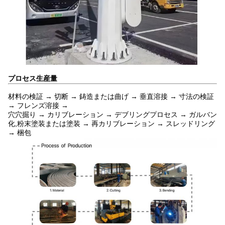
プロセス
生産量
材料の検証 → 切断 → 鋳造または曲げ → 垂直溶接 → 寸法の検証
→ フレンズ溶接 →
穴穴掘り → カリブレーション → デブリングプロセス → ガルバン
化,粉末塗装または塗装 → 再カリブレーション → スレッドリング
→ 梱包