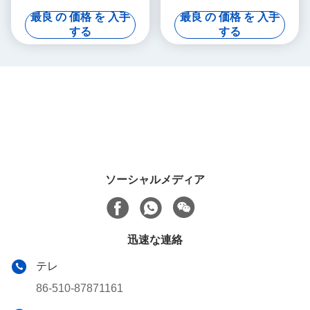
街灯柱の多角形形
ンド人85FT 90FT 95FT ISO
最良 の 価格 を 入手
最良 の 価格 を 入手
9001
する
する
ソーシャルメディア
迅速な連絡
テレ
86-510-87871161