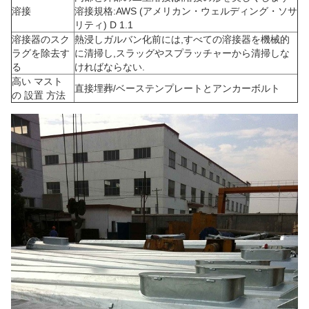
溶接
溶接規格:AWS (アメリカン・ウェルディング・ソサ
リティ) D 1.1
溶接器のスク
熱浸しガルバン化前には,すべての溶接器を機械的
ラグを除去す
に清掃し,スラッグやスプラッチャーから清掃しな
る
ければならない.
高い マスト
直接埋葬/ベーステンプレートとアンカーボルト
の 設置 方法