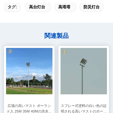
タグ:
高台灯台
高塔塔
防災灯台
関連製品
広場の高いマスト ポーラン
スプレー式塗料の白い色の証
ド人 25M 35M 40Mの洪水の
明される高いマストのポーラ