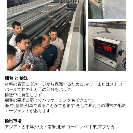
梱包 と 輸送
材料の表面にダメージから保護するために,マットまたはストロー
バールで柱の上と下の部分をパック
輸送中に発生します
顧客の要求に応じてパッケージングもできます.
海,空,急便,列車で送ることができます そして私たちの通常の配送
エージェントがあります
輸出市場
アジア・太平洋,中央・南米,北米,ヨーロッパ,中東,アフリカ