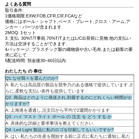
よくある質問
取引条件:
1価格期限:EXW,FOB,CFR,CIF,FCAなど
価格にはポール・シャフト,ベース・プレート,クロス・アーム,ア
ンカー・パーツが含まれます.
2MOQ: 1セット
3. 支払: 30%T/T事前,70%T/TまたはL/C出荷前に見物.他の支払い
方法は交渉することができます.
4パッケージ: プラスチック製の織物袋や古い毛布,または顧客の要
求に応じて.
5配送時間: 預金後30~60日以内.
わたしたち の 奉仕
Q1.なぜ我々を選んだのか?
A: 私たちは高品質の製品を競争力のある価格で提供しています.さ
らに,柔軟な支払い条件も提供しています.
Q2. 商品はどのように発送され,到着するのにどれくらい時間がか
かりますか?
A: 上海港を通過し,注文日から平均で2週間かかります.
Q3. ハイ マスト ライト ポール の 注文 を どう する か
A: 具体的な詳細と要求事項を教えてください.
Q4. Led Light 製品に私のロゴを印刷してもいいですか?
A: はい.私たちの生産を開始する前に正式に私たちに通知し,私た