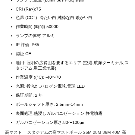
ランプ 光流量 (Luminous Flux) 調整
CRI (Ra>):75
色温 (CCT): 冷たい白,純粋な白,暖かい白
作業時間 (時間):50000
ランプの体材:アルミ
IP 評価:IP65
認証:CE
適用: 照明の広範囲を要するエリア (空港,航海ターミナル,ス
タジアム,重工業地帯)
作業温度 ((°C): -40〜70
光源: 投光灯,ハロゲン電球,電球,LED
保証期間: 2 年
ポールシャフト厚さ: 2.5mm-14mm
表面処理:熱浸しガルバニゼーション,静電噴霧
ガルバニゼーション厚さ:80〜100μm
高マスト
スタジアムの高マストポール 25M 28M 36M 40M 高