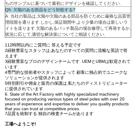
ちのサンプルに基づいて最初にデザインを確認してください.
Q5. 欠陥のある部品をどう対処する?
A: 当社の製品は,欠陥や欠陥のある部品を防ぐために厳格な品質管
理段階を通ります.しかし,保証期間中,より少量の場合は新しいラ
イトを送ります.欠陥のあるバッチ製品の場合修理して再発するか,
状況に応じて,適切な解決策についてご相談ください.
112時間以内にご質問に 答える予定です
2経験豊富なスタッフは,あなたのすべての質問に流暢な英語で答
えます.
3経験豊富なプロのデザインチームです. UEMとUBMは歓迎されて
います.
4専門的な技術者やスタッフによって 顧客に独占的でユニークな
ソリューションが提供されます
5特別割引や佣金と販売の保護は,私たちのディストリビューター
に提供されています.
6. State of the Art Factory with highly specialized machinery
focused on producing various types of steel poles with over 20
years of experience and expertise to deliver you quality products
that you can trust at competitive prices.
7品質を統制する 独自の検査チームがあります
工場へようこそ!