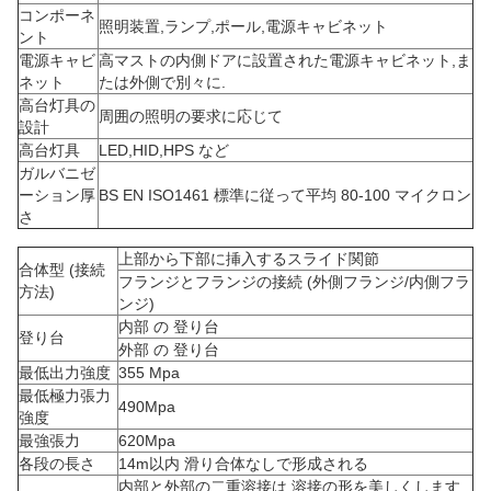
コンポーネ
照明装置,ランプ,ポール,電源キャビネット
ント
電源キャビ
高マストの内側ドアに設置された電源キャビネット,ま
ネット
たは外側で別々に.
高台灯具の
周囲の照明の要求に応じて
設計
高台灯具
LED,HID,HPS など
ガルバニゼ
ーション厚
BS EN ISO1461 標準に従って平均 80-100 マイクロン
さ
上部から下部に挿入するスライド関節
合体型 (接続
フランジとフランジの接続 (外側フランジ/内側フラ
方法)
ンジ)
内部 の 登り台
登り台
外部 の 登り台
最低出力強度
355 Mpa
最低極力張力
490Mpa
強度
最強張力
620Mpa
各段の長さ
14m以内 滑り合体なしで形成される
内部と外部の二重溶接は,溶接の形を美しくします