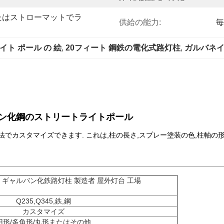
またはストローマットでラ
供給の能力:
毎
イト ポール の 絵
, 
20フィート 鋼鉄の電化式路灯柱
, 
ガルバネイ
ン化鋼のストリートライトポール
でカスタマイズできます. これは,柱の長さ,スプレー塗装の色,柱軸
ギャルバン化鉄路灯柱 製造者 屋外灯台 工場
Q235,Q345,鉄,鋼
カスタマイズ
円形/多角形/丸形またはその他