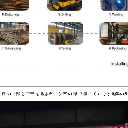
に,棒 の 上部 と 下部 を 敷き布団 や 草 の 球 で 覆い て い ます.