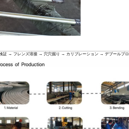
検証 → フレンズ溶接 → 穴穴掘り → カリブレーション → デブールプロ