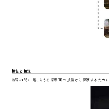
梱包 と 輸送
輸送 の 間 に 起こりうる 振動 面 の 損傷 から 保護 する ため 