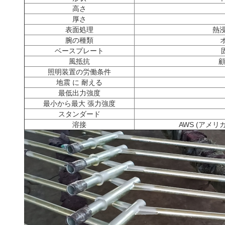
高さ
厚さ
表面処理
熱
腕の種類
ベースプレート
風抵抗
照明装置の労働条件
地震 に 耐える
最低出力強度
最小から最大 張力強度
スタンダード
溶接
AWS (アメ