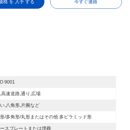
価格 を 入手 する
今すぐ連絡
SO 9001
,高速道路,通り,広場
い,八角形,片腕など
形/多角形/丸形またはその他 多ピラミッド形
ースプレートまたは埋葬