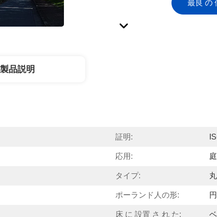
最良 の 
製品説明
証明:
I
応用:
庭
タイプ:
丸
ポーランド人の形:
円
ド
床 に 設置 さ れ た:
ベ