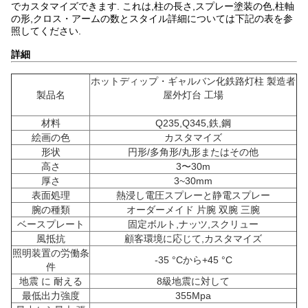
でカスタマイズできます. これは,柱の長さ,スプレー塗装の色,柱軸
の形,クロス・アームの数とスタイル詳細については下記の表を参
照してください.
詳細
ホットディップ・ギャルバン化鉄路灯柱 製造者
製品名
屋外灯台 工場
材料
Q235,Q345,鉄,鋼
絵画の色
カスタマイズ
形状
円形/多角形/丸形またはその他
高さ
3〜30m
厚さ
3~30mm
表面処理
熱浸し電圧スプレーと静電スプレー
腕の種類
オーダーメイド 片腕 双腕 三腕
ベースプレート
固定ボルト,ナッツ,スクリュー
風抵抗
顧客環境に応じて,カスタマイズ
照明装置の労働条
-35 °Cから+45 °C
件
地震 に 耐える
8級地震に対して
最低出力強度
355Mpa