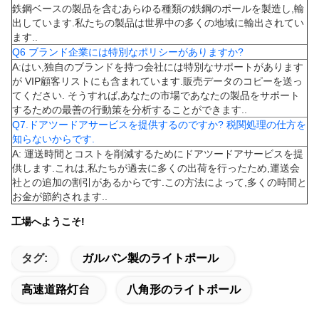
鉄鋼ベースの製品を含むあらゆる種類の鉄鋼のポールを製造し,輸
出しています.私たちの製品は世界中の多くの地域に輸出されてい
ます..
Q6 ブランド企業には特別なポリシーがありますか?
A:はい,独自のブランドを持つ会社には特別なサポートがあります
が VIP顧客リストにも含まれています.販売データのコピーを送っ
てください. そうすれば,あなたの市場であなたの製品をサポート
するための最善の行動策を分析することができます..
Q7.ドアツードアサービスを提供するのですか? 税関処理の仕方を
知らないからです.
A: 運送時間とコストを削減するためにドアツードアサービスを提
供します.これは,私たちが過去に多くの出荷を行ったため,運送会
社との追加の割引があるからです.この方法によって,多くの時間と
お金が節約されます..
工場へようこそ!
タグ:
ガルバン製のライトポール
高速道路灯台
八角形のライトポール