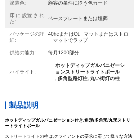
塗装色:
顧客の条件に従う色カード
床 に 設置 さ れ
ベースプレートまたは埋葬
た:
パッケージの詳
40hcまたはot、マットまたはストロ
細:
ーマットでラップ
供給の能力:
毎月1200部分
ホットディップガルバニゼーシ
ハイライト:
ョンストリートライトポール
, 
多角型路灯柱
, 
丸い街灯の柱
製品説明
ホットディップガルバニゼーション付き,角形/多角形/丸形ストリ
ートライトポール
ストリートライトの柱は,クライアントの要求に応じて様々な方法