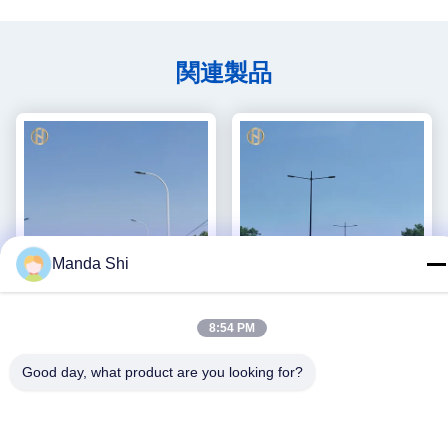
関連製品
Manda Shi
8:54 PM
6 - さまざまな設計の15Mの
熱いすくいの電流を通された
街灯のポーランド人の反腐食
屋外の街灯のポスト2.5mm -
Good day, what product are you looking for?
鋼鉄街灯柱
30mmの厚さ
最良 の 価格 を 入手
最良 の 価格 を 入手
する
する