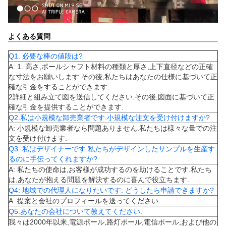
よくある質問
Q1. 必要な棒の値段は?
A: 1. 高さ,ポールシャフト材料の種類と厚さ,上下直径などの正確
な寸法をお願いします.その後,私たちはあなたの仕様に基づいて正
確な引金をすることができます.
2詳細と組み立て図を送信してください.その後,図面に基づいて正
確な引金を提供することができます.
Q2.私は小規模な卸売業者です.小規模な注文を受け付けますか?
A: 小規模な卸売業者なら問題ありません.私たちは様々な量での注
文を受け付けます.
Q3. 私はデザイナーです.私たちがデザインしたサンプルを生産す
るのに手伝ってくれますか?
A: 私たちの使命は,お客様が成功するのを助けることです.私たち
は,あなたが抱える問題を解決するのに喜んで役立ちます.
Q4: 地域での代理人になりたいです. どうしたら申請できますか?
A: 提案と会社のプロフィールを送ってください.
Q5.あなたの会社について教えてください.
我々は2000年以来,電源ポール,路灯ポール,電信ポール,および他の