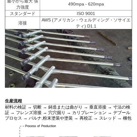
最小から最大 張
490mpa - 620mpa
力強度
スタンダード
ISO 9001
AWS (アメリカン・ウェルディング・ソサイエ
溶接
ティ) D1.1
生産流程
材料の検証 → 切断 → 鋳造または曲がり → 垂直溶接 → 寸法の検
証 → フレンズ溶接 → 穴穴掘り → カリブレーション → デブール
プロセス → バルナ,粉末塗装や塗装 → 再校正 → スレッド → 梱包