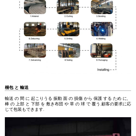
梱包 と 輸送
輸送 の 間 に 起こりうる 振動 面 の 損傷 から 保護 する ため に,
棒 の 上部 と 下部 を 敷き布団 や 草 の 球 で 覆う.顧客の要求に応
じて包装もできます.