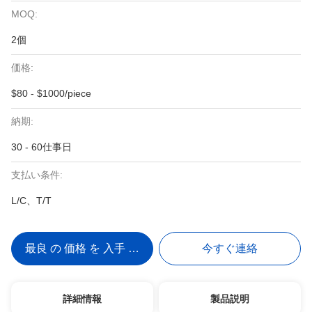
MOQ:
2個
価格:
$80 - $1000/piece
納期:
30 - 60仕事日
支払い条件:
L/C、T/T
最良 の 価格 を 入手 する
今すぐ連絡
詳細情報
製品説明