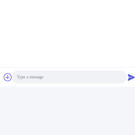
ソーシャルメディア
迅速な連絡
テレ
86-510-87871161
Photo
電子メール
Video Call
li@fu-tao.com