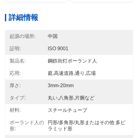
詳細情報
起源の場所:
中国
証明:
ISO 9001
製品名:
鋼鉄街灯ポーランド人
応用:
庭,高速道路,通り,広場
厚さ:
3mm-20mm
タイプ:
丸い,八角形,片腕など
材料:
スチールチューブ
ポーランド人の
円形/多角形/丸形またはその他 多ピ
形:
ラミッド形