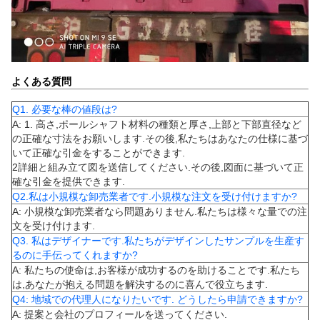
よくある質問
Q1. 必要な棒の値段は?
A: 1. 高さ,ポールシャフト材料の種類と厚さ,上部と下部直径など
の正確な寸法をお願いします.その後,私たちはあなたの仕様に基づ
いて正確な引金をすることができます.
2詳細と組み立て図を送信してください.その後,図面に基づいて正
確な引金を提供できます.
Q2.私は小規模な卸売業者です.小規模な注文を受け付けますか?
A: 小規模な卸売業者なら問題ありません.私たちは様々な量での注
文を受け付けます.
Q3. 私はデザイナーです.私たちがデザインしたサンプルを生産す
るのに手伝ってくれますか?
A: 私たちの使命は,お客様が成功するのを助けることです.私たち
は,あなたが抱える問題を解決するのに喜んで役立ちます.
Q4: 地域での代理人になりたいです. どうしたら申請できますか?
A: 提案と会社のプロフィールを送ってください.