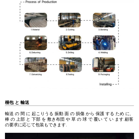
梱包 と 輸送
輸送 の 間 に 起こりうる 振動 面 の 損傷 から 保護 する ため に,
棒 の 上部 と 下部 を 敷き布団 や 草 の 球 で 覆い て い ます.顧客
の要求に応じて包装もできます.