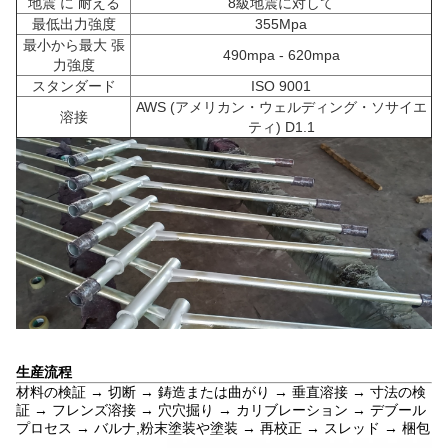
地震 に 耐える
8級地震に対して
最低出力強度
355Mpa
最小から最大 張
490mpa - 620mpa
力強度
スタンダード
ISO 9001
AWS (アメリカン・ウェルディング・ソサイエ
溶接
ティ) D1.1
生産流程
材料の検証 → 切断 → 鋳造または曲がり → 垂直溶接 → 寸法の検
証 → フレンズ溶接 → 穴穴掘り → カリブレーション → デブール
プロセス → バルナ,粉末塗装や塗装 → 再校正 → スレッド → 梱包