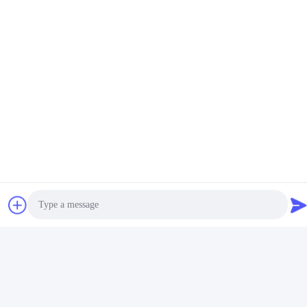
する
する
ソーシャルメディア
迅速な連絡
テレ
86-510-87871161
Photo
電子メール