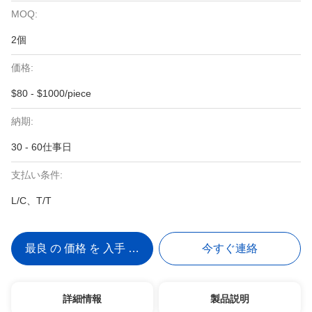
MOQ:
2個
価格:
$80 - $1000/piece
納期:
30 - 60仕事日
支払い条件:
L/C、T/T
最良 の 価格 を 入手 する
今すぐ連絡
詳細情報
製品説明