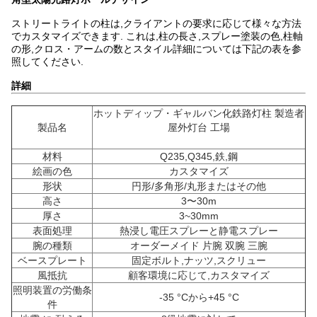
ストリートライトの柱は,クライアントの要求に応じて様々な方法
でカスタマイズできます. これは,柱の長さ,スプレー塗装の色,柱軸
の形,クロス・アームの数とスタイル詳細については下記の表を参
照してください.
詳細
ホットディップ・ギャルバン化鉄路灯柱 製造者
製品名
屋外灯台 工場
材料
Q235,Q345,鉄,鋼
絵画の色
カスタマイズ
形状
円形/多角形/丸形またはその他
高さ
3〜30m
厚さ
3~30mm
表面処理
熱浸し電圧スプレーと静電スプレー
腕の種類
オーダーメイド 片腕 双腕 三腕
ベースプレート
固定ボルト,ナッツ,スクリュー
風抵抗
顧客環境に応じて,カスタマイズ
照明装置の労働条
-35 °Cから+45 °C
件