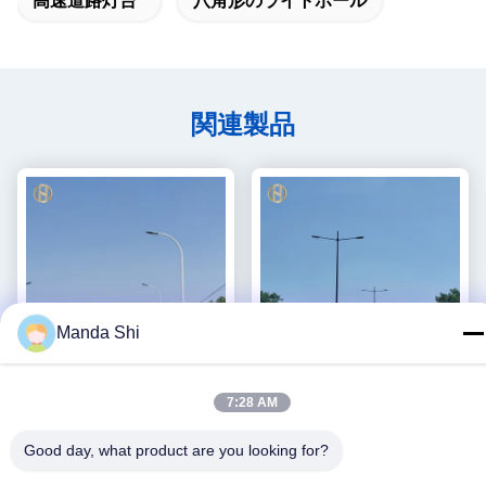
高速道路灯台
八角形のライトポール
関連製品
Manda Shi
7:28 AM
6 - さまざまな設計の15Mの
熱いすくいの電流を通された
街灯のポーランド人の反腐食
屋外の街灯のポスト2.5mm -
Good day, what product are you looking for?
鋼鉄街灯柱
30mmの厚さ
最良 の 価格 を 入手
最良 の 価格 を 入手