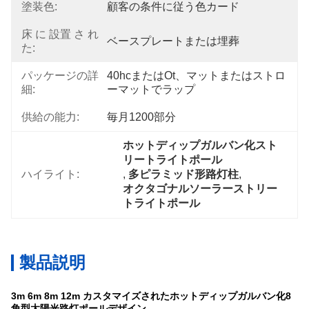
塗装色:
顧客の条件に従う色カード
床 に 設置 さ れ
ベースプレートまたは埋葬
た:
パッケージの詳
40hcまたはot、マットまたはストロ
細:
ーマットでラップ
供給の能力:
毎月1200部分
ホットディップガルバン化スト
リートライトポール
ハイライト:
, 
多ピラミッド形路灯柱
, 
オクタゴナルソーラーストリー
トライトポール
製品説明
3m 6m 8m 12m カスタマイズされたホットディップガルバン化8
角型太陽光路灯ポールデザイン