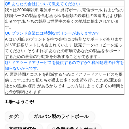
Q5.あなたの会社について教えてください.
我々は2000年以来,電源ポール,路灯ポール,電信ポール,および他の
鉄鋼ベースの製品を含むあらゆる種類の鉄鋼柱の製造者および輸
出者です.私たちの製品は世界中の多くの地域に輸出されていま
す..
Q6 ブランド企業には特別なポリシーがありますか?
A:はい,独自のブランドを持つ会社には特別なサポートがあります
が VIP顧客リストにも含まれています.販売データのコピーを送っ
てください. そうすれば,あなたの市場であなたの製品をサポート
するための最善の行動策を分析することができます..
Q7.ドアツードアサービスを提供するのですか? 税関処理の仕方を
知らないからです.
A: 運送時間とコストを削減するためにドアツードアサービスを提
供します.これは,私たちが過去に多くの出荷を行ったため,運送会
社との追加の割引があるからです.この方法によって,多くの時間と
お金が節約されます..
工場へようこそ!
タグ:
ガルバン製のライトポール