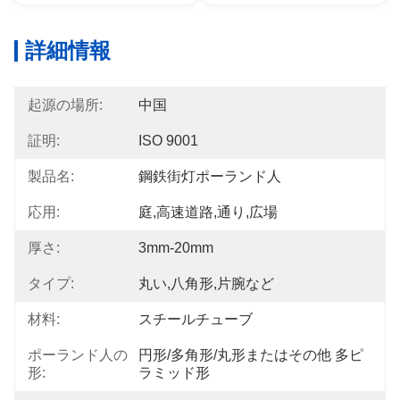
詳細情報
起源の場所:
中国
証明:
ISO 9001
製品名:
鋼鉄街灯ポーランド人
応用:
庭,高速道路,通り,広場
厚さ:
3mm-20mm
タイプ:
丸い,八角形,片腕など
材料:
スチールチューブ
ポーランド人の
円形/多角形/丸形またはその他 多ピ
形:
ラミッド形