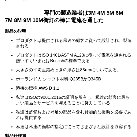
専門の製造業者は3M 4M 5M 6M
7M 8M 9M 10M街灯の棒に電流を通した
製品の説明
プロダクトは提供される風速の顧客に従って設計され、製造
される
プロダクトはISO 1461/ASTM A123に従って電流を通される
熱いすくいまたはBristishの標準である
大きさの平均亜鉛めっきの厚さは85umについてある。
ポーランド人 シャフト材料:Q235BかQ345B
溶接の標準:AWS D 1.1
私達はISOの9001:2015の証明を所有し、私達の顧客に最も
よい製品とサービスを与えることに努力している
私達は監督および補足の部品を含む付加的な援助を必要であ
れば提供する
私達は私達の顧客の指定に従ってさまざまな設計を収容する
製品仕様書