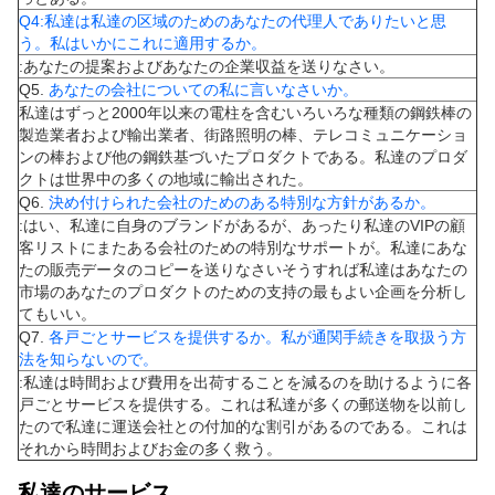
Q4:私達は私達の区域のためのあなたの代理人でありたいと思
う。私はいかにこれに適用するか。
:あなたの提案およびあなたの企業収益を送りなさい。
Q5.
あなたの会社についての私に言いなさいか。
私達はずっと2000年以来の電柱を含むいろいろな種類の鋼鉄棒の
製造業者および輸出業者、街路照明の棒、テレコミュニケーショ
ンの棒および他の鋼鉄基づいたプロダクトである。私達のプロダ
クトは世界中の多くの地域に輸出された。
Q6.
決め付けられた会社のためのある特別な方針があるか。
:はい、私達に自身のブランドがあるが、あったり私達のVIPの顧
客リストにまたある会社のための特別なサポートが。私達にあな
たの販売データのコピーを送りなさいそうすれば私達はあなたの
市場のあなたのプロダクトのための支持の最もよい企画を分析し
てもいい。
Q7.
各戸ごとサービスを提供するか。私が通関手続きを取扱う方
法を知らないので。
:私達は時間および費用を出荷することを減るのを助けるように各
戸ごとサービスを提供する。これは私達が多くの郵送物を以前し
たので私達に運送会社との付加的な割引があるのである。これは
それから時間およびお金の多く救う。
私達のサービス