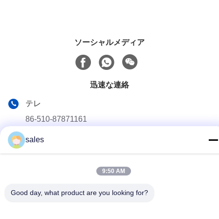
ソーシャルメディア
迅速な連絡
テレ
86-510-87871161
電子メール
sales
li@fu-tao.com
アドレス
9:50 AM
中国江苏市イキシン市ヘキアオ工業区 興河路1号
Good day, what product are you looking for?
プライバシーポリシー
|
地図