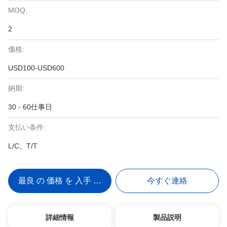
MOQ:
2
価格:
USD100-USD600
納期:
30 - 60仕事日
支払い条件:
L/C、T/T
最良 の 価格 を 入手 する
今すぐ連絡
詳細情報
製品説明