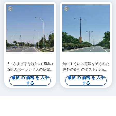
6 - さまざまな設計の15Mの
熱いすくいの電流を通された
街灯のポーランド人の反腐食
屋外の街灯のポスト2.5mm -
鋼鉄街灯柱
30mmの厚さ
最良 の 価格 を 入手
最良 の 価格 を 入手
する
する