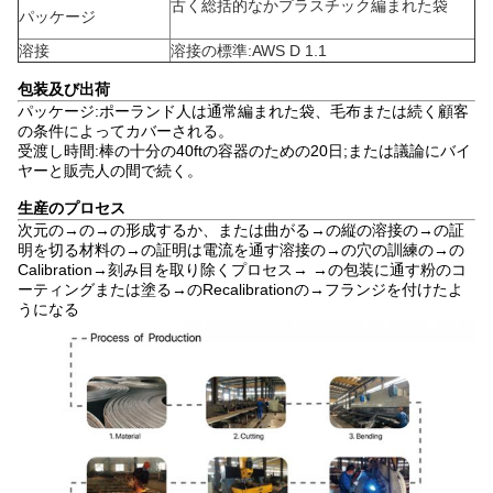
古く総括的なかプラスチック編まれた袋
パッケージ
溶接
溶接の標準:AWS D 1.1
包装及び出荷
パッケージ:ポーランド人は通常編まれた袋、毛布または続く顧客
の条件によってカバーされる。
受渡し時間:棒の十分の40ftの容器のための20日;または議論にバイ
ヤーと販売人の間で続く。
生産のプロセス
次元の→の→の形成するか、または曲がる→の縦の溶接の→の証
明を切る材料の→の証明は電流を通す溶接の→の穴の訓練の→の
Calibration→刻み目を取り除くプロセス→ →の包装に通す粉のコ
ーティングまたは塗る→のRecalibrationの→フランジを付けたよ
うになる