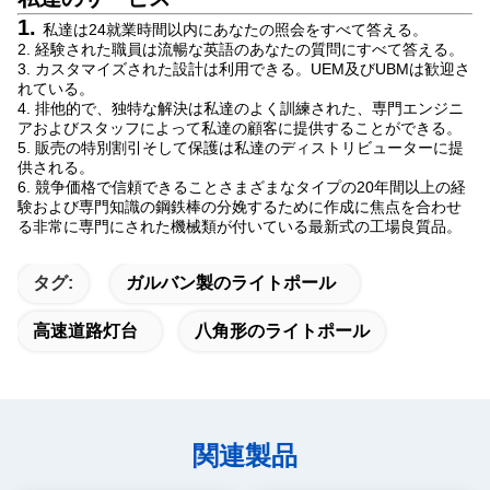
1.
私達は24就業時間以内にあなたの照会をすべて答える。
2. 経験された職員は流暢な英語のあなたの質問にすべて答える。
3. カスタマイズされた設計は利用できる。UEM及びUBMは歓迎さ
れている。
4. 排他的で、独特な解決は私達のよく訓練された、専門エンジニ
アおよびスタッフによって私達の顧客に提供することができる。
5. 販売の特別割引そして保護は私達のディストリビューターに提
供される。
6. 競争価格で信頼できることさまざまなタイプの20年間以上の経
験および専門知識の鋼鉄棒の分娩するために作成に焦点を合わせ
る非常に専門にされた機械類が付いている最新式の工場良質品。
タグ:
ガルバン製のライトポール
高速道路灯台
八角形のライトポール
関連製品