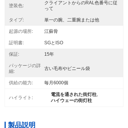
クライアントからのRAL色番号に従
塗装色:
って
タイプ:
単一の腕、二重腕または他
起源の場所:
江蘇骨
証明書:
SGとISO
保証:
15年
パッケージの詳
古い毛布やビニール袋
細:
供給の能力:
毎月6000個
電流を通された街灯柱
, 
ハイライト:
ハイウェーの街灯柱
製品説明