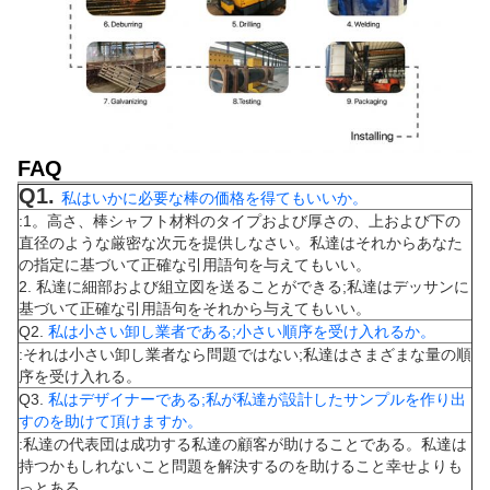
FAQ
Q1.
私はいかに必要な棒の価格を得てもいいか。
:1。高さ、棒シャフト材料のタイプおよび厚さの、上および下の
直径のような厳密な次元を提供しなさい。私達はそれからあなた
の指定に基づいて正確な引用語句を与えてもいい。
2. 私達に細部および組立図を送ることができる;私達はデッサンに
基づいて正確な引用語句をそれから与えてもいい。
Q2.
私は小さい卸し業者である;小さい順序を受け入れるか。
:それは小さい卸し業者なら問題ではない;私達はさまざまな量の順
序を受け入れる。
Q3.
私はデザイナーである;私が私達が設計したサンプルを作り出
すのを助けて頂けますか。
:私達の代表団は成功する私達の顧客が助けることである。私達は
持つかもしれないこと問題を解決するのを助けること幸せよりも
っとある。