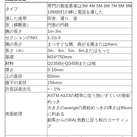
専門の製造業者は3M 4M 5M 6M 7M 8M 9M
タイプ
10M街灯の棒に電流を通した
適した使用
田舎、通り、道
形（横断面）
円形の円錐
腕の長さ
1m-3m
セクションのNO
1-2か3
腕の長さ
まっすぐな腕、曲がる腕またはthers
長さ（m）
3m、4m、5m、6mまたはもっと
基礎
M24*750mm
材料
Q235BかQ345Bまたは他
厚さ
3-10mm
上の直径
60mm
最下の直径
156mm
許容誤差次元
+ - 1%
ASTM A123の標準に従う熱いすくいの亜鉛
めっき
大きさのavergeの亜鉛めっきの厚さは85um
表面処理
に約ある
顧客からのRAL色数に従う粉のコーティン
グ