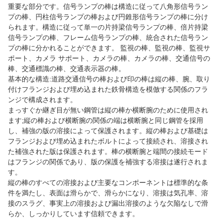
重要な部分です。信号ランプの棒は構造に従って八角形信号ラン
プの棒、円柱信号ランプの棒および円錐形信号ランプの棒に分け
られます。構造に従って単一の片持梁信号ランプの棒、倍片持梁
信号ランプの棒、フレーム信号ランプの棒、統合された信号ラン
プの棒に分かれることができます。
監視の棒、監視の棒、監視サ
ポート、カメラ サポート、カメラの棒、カメラの棒、交通信号の
棒、交通標識の棒、交通表示器の棒。
基本的な構造:道路交通信号の棒および印の棒は縦の棒、腕、取り
付けフランジおよび埋め込まれた鉄骨構造を模倣する関係のフラ
ンジで構成されます。
まっすぐか継ぎ目が無い鋼管は縦の棒か横断腕のために使用され
ます;縦の棒および横断腕の関係の端は横断腕と同じ鋼管を採用
し、補強の版の溶接によって保護されます。縦の棒および基礎は
フランジおよび埋め込まれたボルトによって接続され、溶接され
た補強された版は保護されます。棒の横断腕と端間の接続モード
はフランジの関係であり、版の保護を補強する溶接は遂行されま
す。
縦の棒のすべての溶接および主要なコンポーネントは標準的な条
件を満たし、表面は滑らかで、滑らかになり、溶接は気孔率、溶
接のスラグ、事実上の溶接および漏出溶接のような欠陥なしで滑
らか、しっかりしています信頼できます。