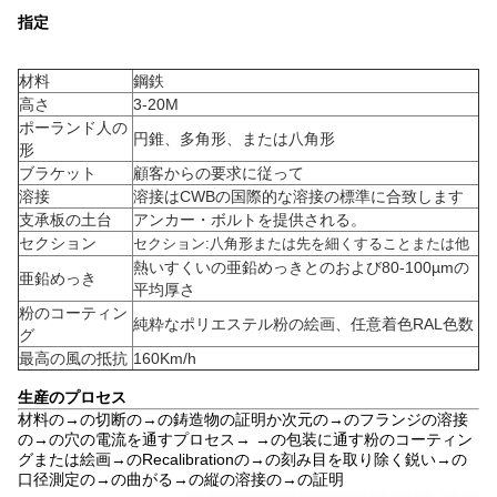
指定
材料
鋼鉄
高さ
3-20M
ポーランド人の
円錐、多角形、または八角形
形
ブラケット
顧客からの要求に従って
溶接
溶接はCWBの国際的な溶接の標準に合致します
支承板の土台
アンカー・ボルトを提供される。
セクション
セクション:八角形または先を細くすることまたは他
熱いすくいの亜鉛めっきとのおよび80-100µmの
亜鉛めっき
平均厚さ
粉のコーティン
純粋なポリエステル粉の絵画、任意着色RAL色数
グ
最高の風の抵抗
160Km/h
生産のプロセス
材料の→の切断の→の鋳造物の証明か次元の→のフランジの溶接
の→の穴の電流を通すプロセス→ →の包装に通す粉のコーティン
グまたは絵画→のRecalibrationの→の刻み目を取り除く鋭い→の
口径測定の→の曲がる→の縦の溶接の→の証明