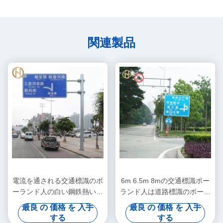
関連製品
電流を通される交通標識のポ
6m 6.5m 8mの交通標識ポー
ーランド人の白い鋼鉄熱いす
ランド人は道路標識のポーラ
くいか粉のコーティングの表
ンド人の鋼鉄八角形の形に電
最良 の 価格 を 入手
最良 の 価格 を 入手
面
流を通した
する
する