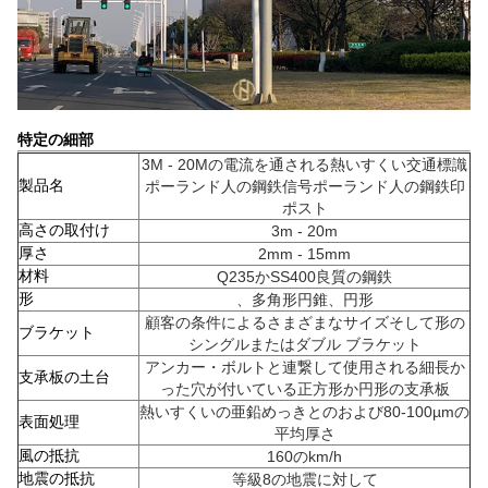
特定の細部
3M - 20Mの電流を通される熱いすくい交通標識
製品名
ポーランド人の鋼鉄信号ポーランド人の鋼鉄印
ポスト
高さの取付け
3m - 20m
厚さ
2mm - 15mm
材料
Q235かSS400良質の鋼鉄
形
、多角形円錐、円形
顧客の条件によるさまざまなサイズそして形の
ブラケット
シングルまたはダブル ブラケット
アンカー・ボルトと連繋して使用される細長か
支承板の土台
った穴が付いている正方形か円形の支承板
熱いすくいの亜鉛めっきとのおよび80-100µmの
表面処理
平均厚さ
風の抵抗
160のkm/h
地震の抵抗
等級8の地震に対して