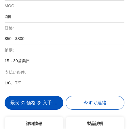
MOQ:
2個
価格:
$50 - $800
納期:
15～30営業日
支払い条件:
L/C、T/T
最良 の 価格 を 入手 する
今すぐ連絡
詳細情報
製品説明