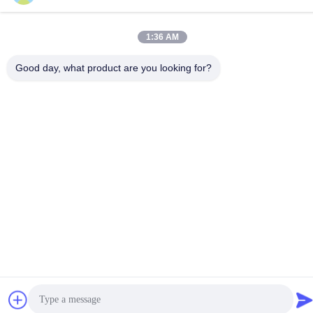
li@fu-tao.com
アドレス
1:36 AM
中国江苏市イキシン市ヘキアオ工業区 興河路1号
Good day, what product are you looking for?
プライバシーポリシー
|
地図
中国 良好 品質 メタル・パワー・ポール サプライヤー。Copyright
© 2020-2026 Yixing Futao Metal Structural Unit Co. Ltd . 無断転載
を禁じます。