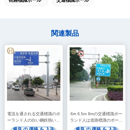
街路標識ポール
交通標識ポール
関連製品
電流を通される交通標識のポ
6m 6.5m 8mの交通標識ポー
ーランド人の白い鋼鉄熱いす
ランド人は道路標識のポーラ
くいか粉のコーティングの表
ンド人の鋼鉄八角形の形に電
最良 の 価格 を 入手
最良 の 価格 を 入手