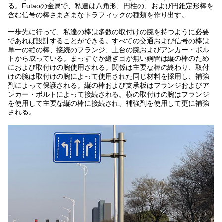
る。Futaoの金属で、私達は八角形、円柱の、および円錐定形棒を
含む信号の棒さまざまなトラフィックの種類を作り出す。
一歩先に行って、私達の棒は多数の取付けの腕を持つように必要
であれば設計することができる。すべての交通および信号の棒は
単一の縦の棒、接続のフランジ、土台の腕およびアンカー・ボル
トから成っている。まっすぐか継ぎ目が無い鋼管は縦の棒のため
におよび取付けの腕使用される。関係は主要な棒の終わり、取付
けの腕は取付けの腕によって使用された同じ材料を採用し、補強
剤によって保護される。縦の棒および支承板はフランジおよびア
ンカー・ボルトによって接続される。横の取付けの腕はフランジ
を使用して主要な縦の棒に接続され、補強剤を使用して更に補強
される。