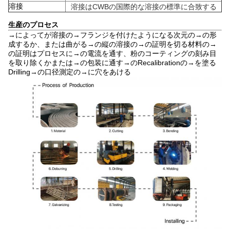
溶接
溶接はCWBの国際的な溶接の標準に合致する
生産のプロセス
→によってが溶接の→フランジを付けたようになる次元の→の形
成するか、または曲がる→の縦の溶接の→の証明を切る材料の→
の証明はプロセスに→の電流を通す、粉のコーティングの刻み目
を取り除くかまたは→の包装に通す→のRecalibrationの→を塗る
Drilling→の口径測定の→に穴をあける