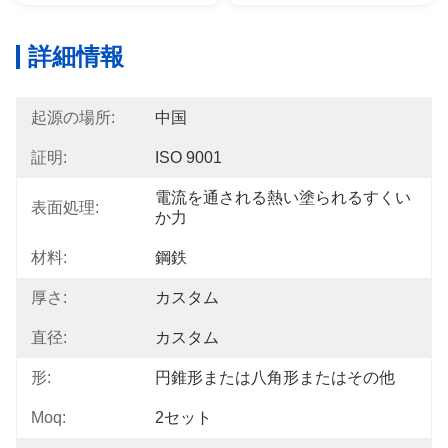
詳細情報
起源の場所:
中国
証明:
ISO 9001
電流を通される熱い塗られるすくい
表面処理:
か力
材料:
鋼鉄
厚さ:
カスタム
直径:
カスタム
形:
円錐形または八角形またはその他
Moq:
2セット