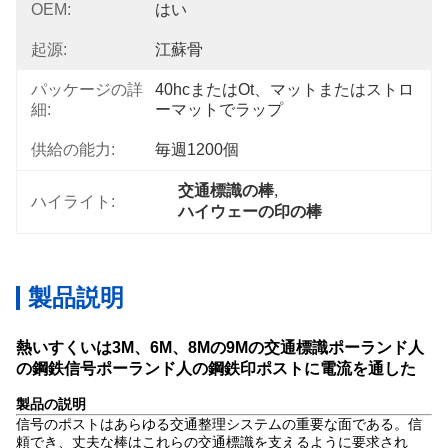
OEM:
はい
起源:
江蘇骨
パッケージの詳
40hcまたはot、マットまたはストロ
細:
ーマットでラップ
供給の能力:
毎週1200個
交通標識の棒
, 
ハイライト:
ハイウェーの印の棒
製品説明
熱いすくいは3M、6M、8Mの9Mの交通標識ポーランド人
の鋼鉄信号ポーランド人の鋼鉄印ポストに電流を通した
製品の説明
信号のポストはあらゆる交通整理システムの重要な面である。信
頼でき、丈夫な棒はこれらの交通標識を支えるように要求され