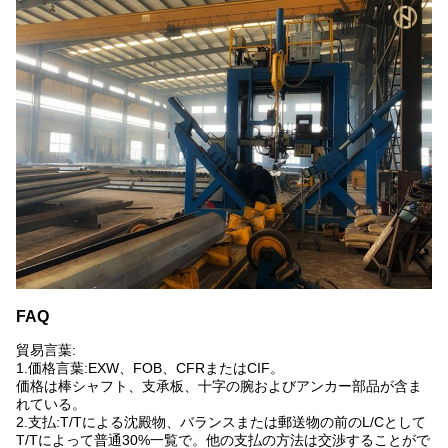
FAQ
貿易言葉:
1.価格言葉:EXW、FOB、CFRまたはCIF。
価格は棒シャフト、支承板、十字の腕およびアンカー部品が含ま
れている。
2.支払:T/Tによる沈殿物、バランスまたは郵送物の前のL/Cとして
T/Tによって普通30%一覧で。他の支払の方法は交渉することがで