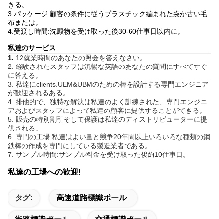
きる。
3.パッケージ:顧客の条件に従うプラスチック編まれた袋か古い毛
布または。
4.受渡し時間:沈殿物を受け取った後30-60仕事日以内に。
私達のサービス
1.
12就業時間のあなたの照会を答えなさい。
2. 経験されたスタッフは流暢な英語のあなたの質問にすべてすぐ
に答える。
3. 私達にclients.UEM&UBMのための棒を設計する専門エンジニア
が歓迎されるある。
4. 排他的で、独特な解決は私達のよく訓練された、専門エンジニ
アおよびスタッフによって私達の顧客に提供することができる。
5. 販売の特別割引そして保護は私達のディストリビューターに提
供される。
6. 専門の工場:私達はよい量と競争20年間以上いろいろな種類の鋼
鉄棒の作成を専門にしている製造業者である。
7. サンプル時間:サンプル料金を受け取った後約10仕事日。
私達の工場への歓迎!
タグ:
高速道路標識ポール