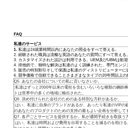
FAQ
私達のサービス
1.
私達は24就業時間以内にあなたの照会をすべて答える。
2. 経験された職員は流暢な英語のあなたの質問にすべて答える
3. カスタマイズされた設計は利用できる。UEM及びUBMは歓
4. 排他的で、独特な解決は私達のよく訓練された、専門エン
5. 販売の特別割引そして保護は私達のディストリビューターに
6. 競争価格で信頼できることさまざまなタイプの20年間以
Q5. あなたの会社についての私に言いなさいか。
:私達はずっと2000年以来の電柱を含むいろいろな種類の鋼
トは世界中の多くの地域に輸出された。
Q6. 決め付けられた会社のためのある特別な方針があるか。
:はい、私達に自身のブランドがあるが、あったり私達のVIP
のあなたのプロダクトのための支持の最もよい企画を分析して
Q7. 各戸ごとサービスを提供するか。私が通関手続きを取扱う
:はい。私達は時間および費用を出荷することを減るのを助け