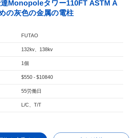
伝達Monopoleタワー110FT ASTM A
ための灰色の金属の電柱
FUTAO
132kv、138kv
1個
$550 - $10840
55労働日
L/C、T/T