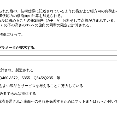
加えられた縦の、技術仕様に記述されているように横および縦方向の負荷あ
鉄の降伏応力の横断面の計算を加えられる。
ーカルに締めることの第2順序（かP - Λ）分析そして点検が含まれている
5.1 .3）の下の高さの8%への偏向の同輩の限定と計算される。
標準に従って。
パラメータが要求する:
って設計され、製造される
0 A572、S355、Q345/Q235、等
に最もよい製品とサービスを与えることに努力している
必要であれば提供する
電流を通された表面へのそれを保護するためにマットまたはわらが付い