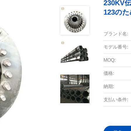
230KV
123の
ブランド名:
モデル番号:
MOQ:
価格:
納期:
支払い条件: