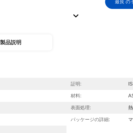
最良 の 
製品説明
証明:
I
材料:
A
表面処理:
熱
パッケージの詳細:
マ