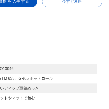
価格 を 入手 する
今すぐ連絡
SO10046
STM 633、GR65 ホットロール
いディップ亜鉛めっき
ットやマットで包む