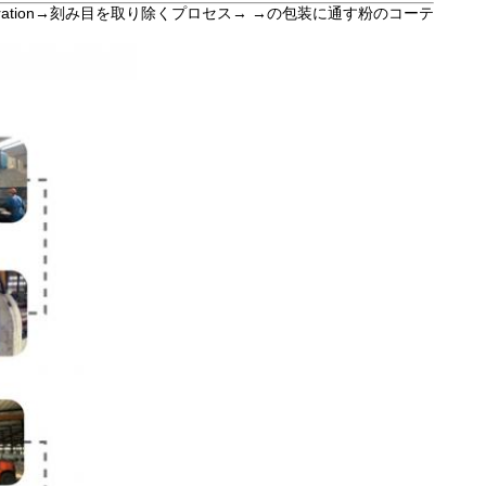
tion→刻み目を取り除くプロセス→ →の包装に通す粉のコーテ