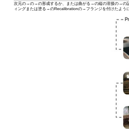
次元の→の→の形成するか、または曲がる→の縦の溶接の→の証明
ィングまたは塗る→のRecalibrationの→フランジを付けたよう