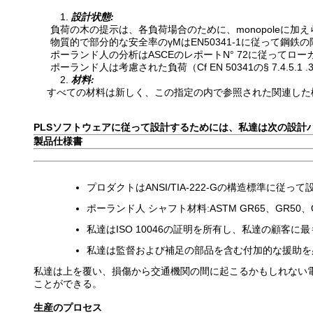
1.
設計状態:
負荷の木の提示は、各負荷場合のために、monopoleに
物質的で部分的な安全率のγMはEN50341-1に従って鋼
ポーランド人の分析はASCEのレポートN° 72に従ってロ
ポーランド人は考慮された負荷（Cf EN 50341の§ 7.4.
2.
材料:
すべての材料は新しく、この指定の内で参照された関連した
PLSソフトウェアに従って設計するためには、私達は次の設計
製品仕様書
プロダクトはANSI/TIA-222-Gの構造標準に従
ポーランド人 シャフト材料:ASTM GR65、GR50、Q46
私達はISO 10046の証明を所有し、私達の顧客
私達は監督および補足の部品を含む付加的な援助を
私達は上を覆い、損傷から交通機関の間に起こるかもしれない
ことができる。
生産のプロセス