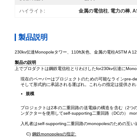
ハイライト:
金属の電信柱
, 
電力の棒
, 
A
製品説明
230kv伝達Monopoleタワー、110ft灰色、金属の電柱ASTM A
製品の説明
上でプロダクトは鋼鉄電信柱とりわけしたfor230kv伝達にMonop
現在のペーパーはプロジェクトのための可能なラインpre-d
そして形式的に承認される運ばれ。これらの指定は提供され
規模
プロジェクトは2本の二重回路の送電線の構造を含む（2つの視覚繊維
ンダクターを使用してself-supporting二重回路（DCの） 
入札者はself-supporting二重回路のmonopol
C)
鋼鉄monopolesの指定: