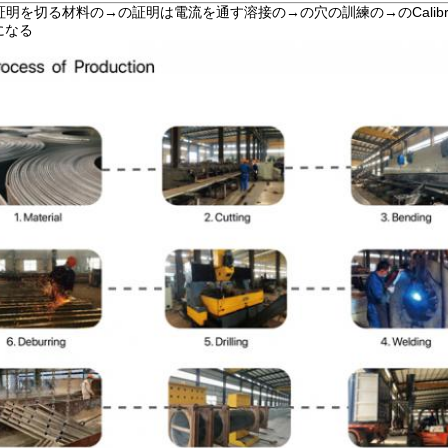
を切る材料の→の証明は電流を通す溶接の→の穴の訓練の→のCalibra
になる