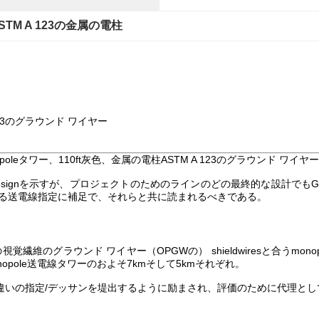
STM A 123の金属の電柱
 123のグラウンド ワイヤー
oleタワー、110ft灰色、金属の電柱ASTM A 123のグラウンド ワイヤ
esignを示すが、プロジェクトのためのラインのどの最終的な設計でもG
る送電線指定に補足で、それらと共に読まれるべきである。
のグラウンド ワイヤー（OPGWの） shieldwiresと合うmonop
monopole送電線タワーのおよそ7kmそして5kmそれぞれ。
esのための互い違いの指定/デッサンを堤出するように励まされ、評価のために代