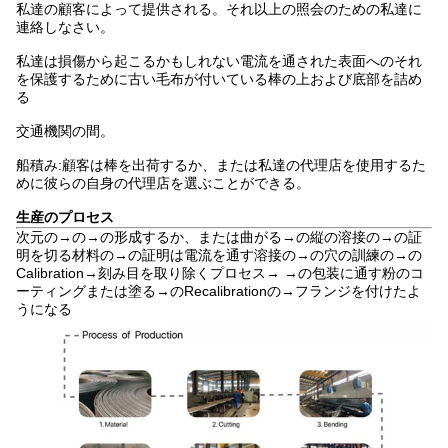
私達の顧客によって提供される。それ以上の照会のための私達に
連絡しなさい。
私達は損傷から起こるかもしれない電流を通された表面へのそれ
を保護するために古い毛布が付いている棒の上および底部を詰め
る
交通機関の間。
船積み:顧客は棒を出荷するか、または私達の代理店を使用するた
めに彼らの自身の代理店を選ぶことができる。
生産のプロセス
次元の→の→の形成するか、または曲がる→の縦の溶接の→の証
明を切る材料の→の証明は電流を通す溶接の→の穴の訓練の→の
Calibration→刻み目を取り除くプロセス→ →の包装に通す粉のコ
ーティングまたは塗る→のRecalibrationの→フランジを付けたよ
うになる