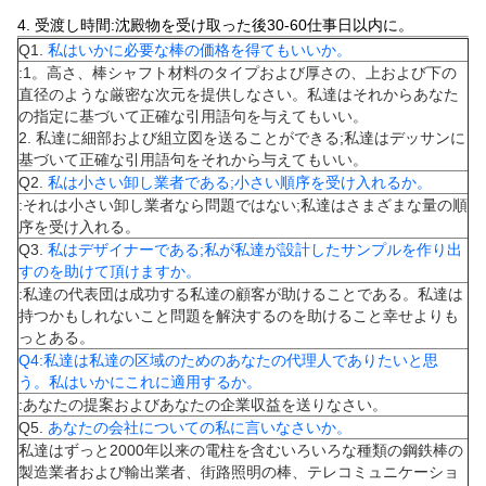
4. 受渡し時間:沈殿物を受け取った後30-60仕事日以内に。
Q1.
私はいかに必要な棒の価格を得てもいいか。
:1。高さ、棒シャフト材料のタイプおよび厚さの、上および下の
直径のような厳密な次元を提供しなさい。私達はそれからあなた
の指定に基づいて正確な引用語句を与えてもいい。
2. 私達に細部および組立図を送ることができる;私達はデッサンに
基づいて正確な引用語句をそれから与えてもいい。
Q2.
私は小さい卸し業者である;小さい順序を受け入れるか。
:それは小さい卸し業者なら問題ではない;私達はさまざまな量の順
序を受け入れる。
Q3.
私はデザイナーである;私が私達が設計したサンプルを作り出
すのを助けて頂けますか。
:私達の代表団は成功する私達の顧客が助けることである。私達は
持つかもしれないこと問題を解決するのを助けること幸せよりも
っとある。
Q4:私達は私達の区域のためのあなたの代理人でありたいと思
う。私はいかにこれに適用するか。
:あなたの提案およびあなたの企業収益を送りなさい。
Q5.
あなたの会社についての私に言いなさいか。
私達はずっと2000年以来の電柱を含むいろいろな種類の鋼鉄棒の
製造業者および輸出業者、街路照明の棒、テレコミュニケーショ