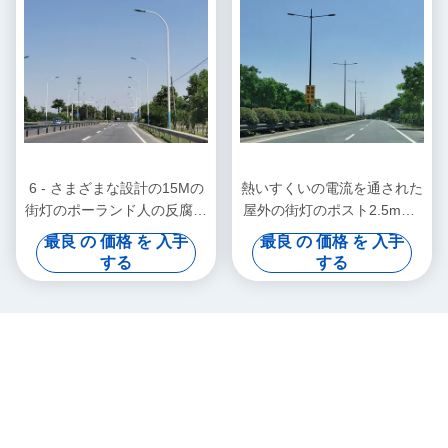
6 - さまざまな設計の15Mの
熱いすくいの電流を通された
街灯のポーランド人の反腐食
屋外の街灯のポスト2.5mm -
鋼鉄街灯柱
30mmの厚さ
最良 の 価格 を 入手
最良 の 価格 を 入手
する
する