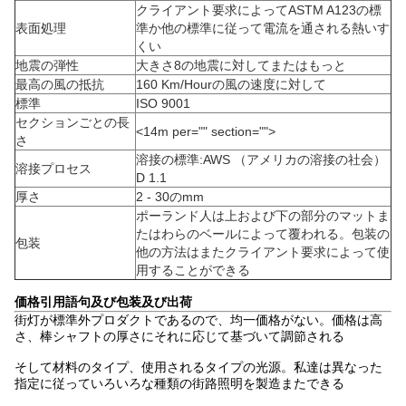
クライアント要求によってASTM A123の標
表面処理
準か他の標準に従って電流を通される熱いす
くい
地震の弾性
大きさ8の地震に対してまたはもっと
最高の風の抵抗
160 Km/Hourの風の速度に対して
標準
ISO 9001
セクションごとの長
<14m per="" section="">
さ
溶接の標準:AWS （アメリカの溶接の社会）
溶接プロセス
D 1.1
厚さ
2 - 30のmm
ポーランド人は上および下の部分のマットま
たはわらのベールによって覆われる。包装の
包装
他の方法はまたクライアント要求によって使
用することができる
価格引用語句及び包装及び出荷
街灯が標準外プロダクトであるので、均一価格がない。価格は高
さ、棒シャフトの厚さにそれに応じて基づいて調節される
そして材料のタイプ、使用されるタイプの光源。私達は異なった
指定に従っていろいろな種類の街路照明を製造またできる