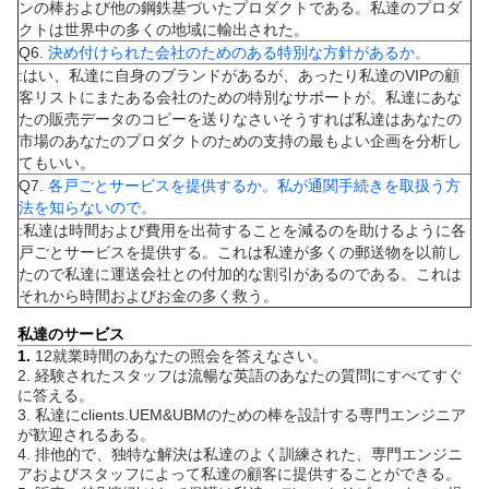
ンの棒および他の鋼鉄基づいたプロダクトである。私達のプロダ
クトは世界中の多くの地域に輸出された。
Q6.
決め付けられた会社のためのある特別な方針があるか。
:はい、私達に自身のブランドがあるが、あったり私達のVIPの顧
客リストにまたある会社のための特別なサポートが。私達にあな
たの販売データのコピーを送りなさいそうすれば私達はあなたの
市場のあなたのプロダクトのための支持の最もよい企画を分析し
てもいい。
Q7.
各戸ごとサービスを提供するか。私が通関手続きを取扱う方
法を知らないので。
:私達は時間および費用を出荷することを減るのを助けるように各
戸ごとサービスを提供する。これは私達が多くの郵送物を以前し
たので私達に運送会社との付加的な割引があるのである。これは
それから時間およびお金の多く救う。
私達のサービス
1.
12就業時間のあなたの照会を答えなさい。
2. 経験されたスタッフは流暢な英語のあなたの質問にすべてすぐ
に答える。
3. 私達にclients.UEM&UBMのための棒を設計する専門エンジニア
が歓迎されるある。
4. 排他的で、独特な解決は私達のよく訓練された、専門エンジニ
アおよびスタッフによって私達の顧客に提供することができる。