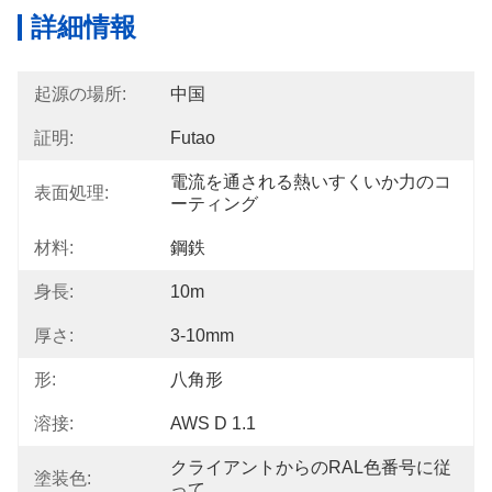
詳細情報
起源の場所:
中国
証明:
Futao
電流を通される熱いすくいか力のコ
表面処理:
ーティング
材料:
鋼鉄
身長:
10m
厚さ:
3-10mm
形:
八角形
溶接:
AWS D 1.1
クライアントからのRAL色番号に従
塗装色:
って