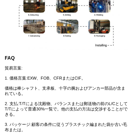
FAQ
貿易言葉:
1. 価格言葉:EXW、FOB、CFRまたはCIF。
価格は棒シャフト、支承板、十字の腕およびアンカー部品が含ま
れている。
2.
支払:T/Tによる沈殿物、バランスまたは郵送物の前のL/Cとして
T/Tによって普通30%一覧で。他の支払の方法は交渉することがで
きる。
3. パッケージ:顧客の条件に従うプラスチック編まれた袋か古い毛
布または。