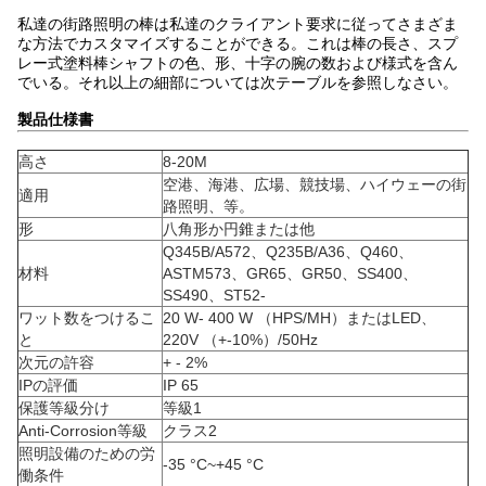
私達の街路照明の棒は私達のクライアント要求に従ってさまざま
な方法でカスタマイズすることができる。これは棒の長さ、スプ
レー式塗料棒シャフトの色、形、十字の腕の数および様式を含ん
でいる。それ以上の細部については次テーブルを参照しなさい。
製品仕様書
高さ
8-20M
空港、海港、広場、競技場、ハイウェーの街
適用
路照明、等。
形
八角形か円錐または他
Q345B/A572、Q235B/A36、Q460、
材料
ASTM573、GR65、GR50、SS400、
SS490、ST52-
ワット数をつけるこ
20 W- 400 W （HPS/MH）またはLED、
と
220V （+-10%）/50Hz
次元の許容
+ - 2%
IPの評価
IP 65
保護等級分け
等級1
Anti-Corrosion等級
クラス2
照明設備のための労
-35 °C~+45 °C
働条件